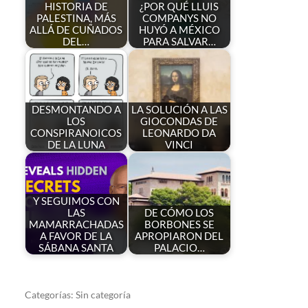
HISTORIA DE
¿POR QUÉ LLUIS
PALESTINA, MÁS
COMPANYS NO
ALLÁ DE CUÑADOS
HUYÓ A MÉXICO
DEL…
PARA SALVAR…
DESMONTANDO A
LA SOLUCIÓN A LAS
LOS
GIOCONDAS DE
CONSPIRANOICOS
LEONARDO DA
DE LA LUNA
VINCI
Y SEGUIMOS CON
LAS
DE CÓMO LOS
MAMARRACHADAS
BORBONES SE
A FAVOR DE LA
APROPIARON DEL
SÁBANA SANTA
PALACIO…
Categorías:
Sin categoría