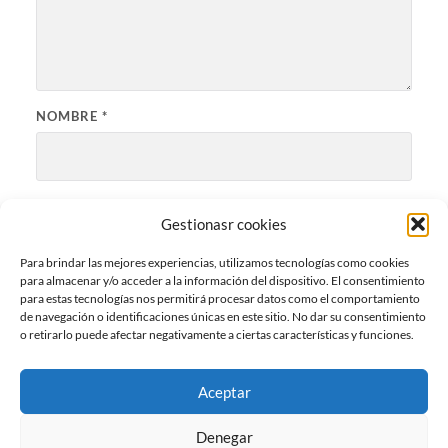
NOMBRE
*
CORREO ELECTRÓNICO
*
Gestionasr cookies
Para brindar las mejores experiencias, utilizamos tecnologías como cookies
para almacenar y/o acceder a la información del dispositivo. El consentimiento
WEB
para estas tecnologías nos permitirá procesar datos como el comportamiento
de navegación o identificaciones únicas en este sitio. No dar su consentimiento
o retirarlo puede afectar negativamente a ciertas características y funciones.
Aceptar
Denegar