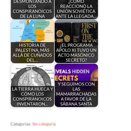
DESMONTANDO A
¿CÓMO
LOS
REACCIONÓ LA
CONSPIRANOICOS
UNIÓN SOVIÉTICA
DE LA LUNA
ANTE LA LLEGADA…
HISTORIA DE
¿EL PROGRAMA
PALESTINA, MÁS
APOLO XI TUVO UN
ALLÁ DE CUÑADOS
ACTO MASÓNICO
DEL…
SECRETO?
Y SEGUIMOS CON
LA TIERRA HUECA Y
LAS
CÓMO LOS
MAMARRACHADAS
CONSPIRANOICOS
A FAVOR DE LA
INVENTARON…
SÁBANA SANTA
Categorías:
Sin categoría