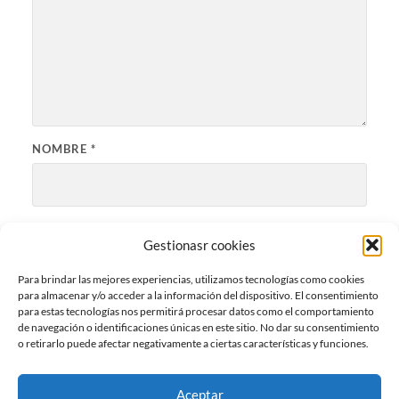
NOMBRE
*
CORREO ELECTRÓNICO
*
Gestionasr cookies
Para brindar las mejores experiencias, utilizamos tecnologías como cookies
para almacenar y/o acceder a la información del dispositivo. El consentimiento
WEB
para estas tecnologías nos permitirá procesar datos como el comportamiento
de navegación o identificaciones únicas en este sitio. No dar su consentimiento
o retirarlo puede afectar negativamente a ciertas características y funciones.
Aceptar