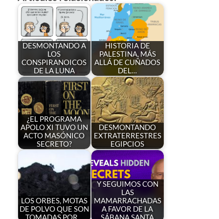
DESMONTANDO A
HISTORIA DE
LOS
PALESTINA, MÁS
CONSPIRANOICOS
ALLÁ DE CUÑADOS
DE LA LUNA
DEL…
¿EL PROGRAMA
APOLO XI TUVO UN
DESMONTANDO
ACTO MASÓNICO
EXTRATERRESTRES
SECRETO?
EGIPCIOS
Y SEGUIMOS CON
LAS
LOS ORBES, MOTAS
MAMARRACHADAS
DE POLVO QUE SON
A FAVOR DE LA
TOMADAS POR…
SÁBANA SANTA