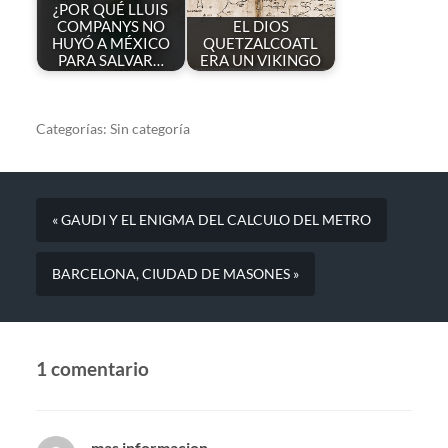
¿POR QUÉ LLUIS
COMPANYS NO
EL DIOS
HUYÓ A MÉXICO
QUETZALCOATL
PARA SALVAR…
ERA UN VIKINGO
Categorías:
Sin categoría
« GAUDI Y EL ENIGMA DEL CALCULO DEL METRO
BARCELONA, CIUDAD DE MASONES »
1 comentario
mas informacion