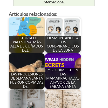
Internacional
.
Artículos relacionados:
HISTORIA DE
DESMONTANDO A
PALESTINA, MÁS
LOS
ALLÁ DE CUÑADOS
CONSPIRANOICOS
DEL…
DE LA LUNA
Y SEGUIMOS CON
LAS PROCESIONES
LAS
DE SEMANA SANTA
MAMARRACHADAS
FUERON COPIADAS
A FAVOR DE LA
DE…
SÁBANA SANTA