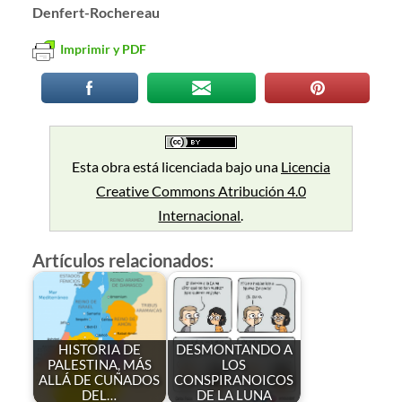
Denfert-Rochereau
Imprimir y PDF
Esta obra está licenciada bajo una
Licencia
Creative Commons Atribución 4.0
Internacional
.
Artículos relacionados:
HISTORIA DE
DESMONTANDO A
PALESTINA, MÁS
LOS
ALLÁ DE CUÑADOS
CONSPIRANOICOS
DEL…
DE LA LUNA