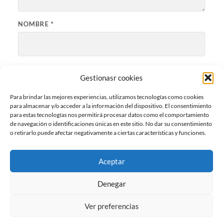
NOMBRE
*
CORREO ELECTRÓNICO
*
Gestionasr cookies
Para brindar las mejores experiencias, utilizamos tecnologías como cookies
para almacenar y/o acceder a la información del dispositivo. El consentimiento
WEB
para estas tecnologías nos permitirá procesar datos como el comportamiento
de navegación o identificaciones únicas en este sitio. No dar su consentimiento
o retirarlo puede afectar negativamente a ciertas características y funciones.
Aceptar
Denegar
Ver preferencias
© 2026
BLOG DE CARLOS MESA
—
SUBIR ↑