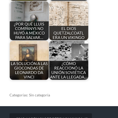
¿POR QUÉ LLUIS
COMPANYS NO
EL DIOS
HUYÓ A MÉXICO
QUETZALCOATL
PARA SALVAR…
ERA UN VIKINGO
LA SOLUCIÓN A LAS
¿CÓMO
GIOCONDAS DE
REACCIONÓ LA
LEONARDO DA
UNIÓN SOVIÉTICA
VINCI
ANTE LA LLEGADA…
Categorías:
Sin categoría