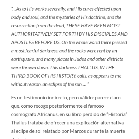
“…As to His works severally, and His cures effected upon
body and soul, and the mysteries of His doctrine, and the
resurrection from the dead, THESE HAVE BEEN MOST
AUTHORITATIVELY SET FORTH BY HIS DISCIPLES AND
APOSTLES BEFORE US. On the whole world there pressed
a most fearful darkness; and the rocks were rent by an
earthquake, and many places in Judea and other districts
were thrown down. This darkness THALLUS, IN THE
THIRD BOOK OF HIS HISTORY, calls, as appears to me
without reason, an eclipse of the sun…. “
Es un testimonio indirecto, pero válido: parece claro
que, como recoge posteriormente el famoso
cosmógrafo Africanus, en su libro perdido de “Historia”
Thallus trataba de ofrecer una explicación alternativa
al eclipe de sol relatado por Marcos durante la muerte