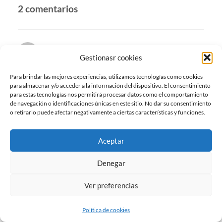
2 comentarios
domo
Gestionasr cookies
9 ABRIL, 2018 A LAS 20:07
Muy bueno. sólo deberías traducir los epítetos de los
Para brindar las mejores experiencias, utilizamos tecnologías como cookies
para almacenar y/o acceder a la información del dispositivo. El consentimiento
historiadores..gran trabajó
para estas tecnologías nos permitirá procesar datos como el comportamiento
de navegación o identificaciones únicas en este sitio. No dar su consentimiento
RESPONDER
o retirarlo puede afectar negativamente a ciertas características y funciones.
Aceptar
Antonio
11 SEPTIEMBRE, 2020 A LAS 08:41
Denegar
Y como no existe ni una sola prueba «contemporánea»
Ver preferencias
sobre su existencia..?? Ni una sola…
Un Señor que andaba conjurando demonios y resucitando
muertos… no sé yo.
Política de cookies