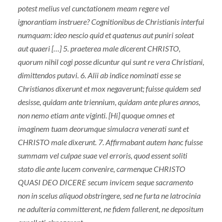
potest melius vel cunctationem meam regere vel
ignorantiam instruere? Cognitionibus de Christianis interfui
numquam: ideo nescio quid et quatenus aut puniri soleat
aut quaeri […] 5. praeterea male dicerent CHRISTO,
quorum nihil cogi posse dicuntur qui sunt re vera Christiani,
dimittendos putavi. 6. Alii ab indice nominati esse se
Christianos dixerunt et mox negaverunt; fuisse quidem sed
desisse, quidam ante triennium, quidam ante plures annos,
non nemo etiam ante viginti. [Hi] quoque omnes et
imaginem tuam deorumque simulacra venerati sunt et
CHRISTO male dixerunt. 7. Affirmabant autem hanc fuisse
summam vel culpae suae vel erroris, quod essent soliti
stato die ante lucem convenire, carmenque CHRISTO
QUASI DEO DICERE secum invicem seque sacramento
non in scelus aliquod obstringere, sed ne furta ne latrocinia
ne adulteria committerent, ne fidem fallerent, ne depositum