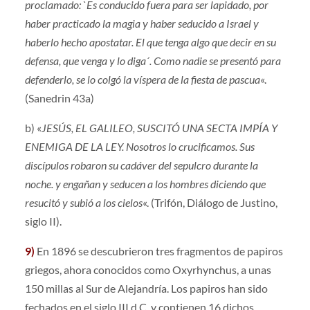
proclamado: `Es conducido fuera para ser lapidado, por
haber practicado la magia y haber seducido a Israel y
haberlo hecho apostatar. El que tenga algo que decir en su
defensa, que venga y lo diga´. Como nadie se presentó para
defenderlo, se lo colgó la víspera de la fiesta de pascua
«.
(Sanedrin 43a)
b) «
JESÚS, EL GALILEO, SUSCITÓ UNA SECTA IMPÍA Y
ENEMIGA DE LA LEY. Nosotros lo crucificamos. Sus
discípulos robaron su cadáver del sepulcro durante la
noche. y engañan y seducen a los hombres diciendo que
resucitó y subió a los cielos
«. (Trifón, Diálogo de Justino,
siglo II).
9)
En 1896 se descubrieron tres fragmentos de papiros
griegos, ahora conocidos como Oxyrhynchus, a unas
150 millas al Sur de Alejandría. Los papiros han sido
fechados en el siglo III d.C. y contienen 16 dichos