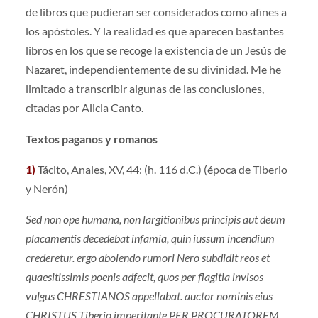
de libros que pudieran ser considerados como afines a
los apóstoles. Y la realidad es que aparecen bastantes
libros en los que se recoge la existencia de un Jesús de
Nazaret, independientemente de su divinidad. Me he
limitado a transcribir algunas de las conclusiones,
citadas por Alicia Canto.
Textos paganos y romanos
1)
Tácito, Anales, XV, 44: (h. 116 d.C.) (época de Tiberio
y Nerón)
Sed non ope humana, non largitionibus principis aut deum
placamentis decedebat infamia, quin iussum incendium
crederetur. ergo abolendo rumori Nero subdidit reos et
quaesitissimis poenis adfecit, quos per flagitia invisos
vulgus CHRESTIANOS appellabat. auctor nominis eius
CHRISTUS Tiberio imperitante PER PROCURATOREM