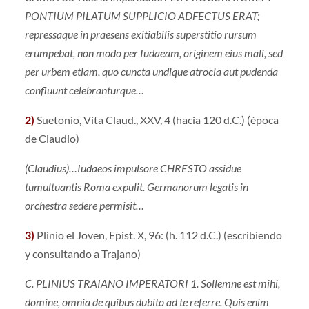
PONTIUM PILATUM SUPPLICIO ADFECTUS ERAT;
repressaque in praesens exitiabilis superstitio rursum
erumpebat, non modo per Iudaeam, originem eius mali, sed
per urbem etiam, quo cuncta undique atrocia aut pudenda
confluunt celebranturque…
2)
Suetonio, Vita Claud., XXV, 4 (hacia 120 d.C.) (época
de Claudio)
(Claudius)…Iudaeos impulsore CHRESTO assidue
tumultuantis Roma expulit. Germanorum legatis in
orchestra sedere permisit…
3)
Plinio el Joven, Epist. X, 96: (h. 112 d.C.) (escribiendo
y consultando a Trajano)
C. PLINIUS TRAIANO IMPERATORI 1. Sollemne est mihi,
domine, omnia de quibus dubito ad te referre. Quis enim