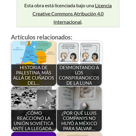
Esta obra está licenciada bajo una
Licencia
Creative Commons Atribución 4.0
Internacional
.
Artículos relacionados:
HISTORIA DE
DESMONTANDO A
PALESTINA, MÁS
LOS
ALLÁ DE CUÑADOS
CONSPIRANOICOS
DEL…
DE LA LUNA
¿CÓMO
¿POR QUÉ LLUIS
REACCIONÓ LA
COMPANYS NO
UNIÓN SOVIÉTICA
HUYÓ A MÉXICO
ANTE LA LLEGADA…
PARA SALVAR…