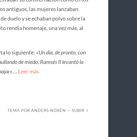
os antiguos, las mujeres lanzaban
 de duelo y se echaban polvo sobre la
pto rendía homenaje, una vez más, al
ta lo siguiente:
«Un día, de pronto, con
aullando de miedo, Ramsés II levantó la
bajar».
…
Leer más
TEMA POR
ANDERS NORÉN
—
SUBIR ↑