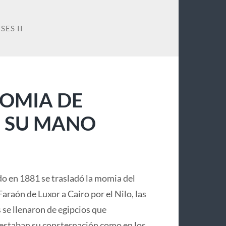
SES II
MOMIA DE
Ó SU MANO
o en 1881 se trasladó la momia del
araón de Luxor a Cairo por el Nilo, las
s se llenaron de egipcios que
estaban su consternación como en los