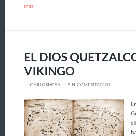
más
EL DIOS QUETZALC
VIKINGO
/
CARLOSMESA
/
SIN COMENTARIOS
En
Gr
el
ha