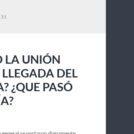
 31
 LA UNIÓN
 LLEGADA DEL
A? ¿QUE PASÓ
A?
 general se portaron dignamente,