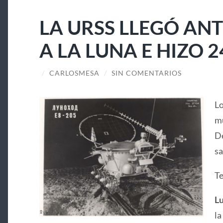
LA URSS LLEGÓ ANT
A LA LUNA E HIZO 2
/
CARLOSMESA
/
SIN COMENTARIOS
Lo
mu
De
sa
Te
Lu
la