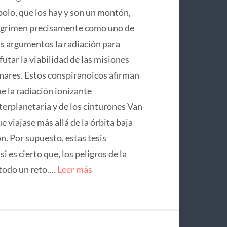
olo, que los hay y son un montón,
grimen precisamente como uno de
s argumentos la radiación para
futar la viabilidad de las misiones
nares. Estos conspiranoicos afirman
e la radiación ionizante
terplanetaria y de los cinturones Van
 viajase más allá de la órbita baja
on. Por supuesto, estas tesis
 es cierto que, los peligros de la
 todo un reto.…
Leer más