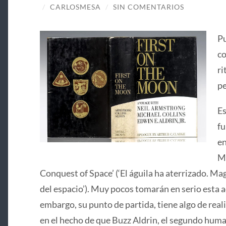
/
CARLOSMESA
/
SIN COMENTARIOS
Pu
co
ri
pe
Es
fu
en
Ma
Conquest of Space’ (‘El águila ha aterrizado. Mag
del espacio’). Muy pocos tomarán en serio esta ac
embargo, su punto de partida, tiene algo de real
en el hecho de que Buzz Aldrin, el segundo huma