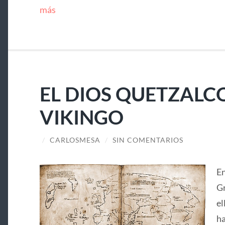
más
EL DIOS QUETZALC
VIKINGO
/
CARLOSMESA
/
SIN COMENTARIOS
En
Gr
el
ha