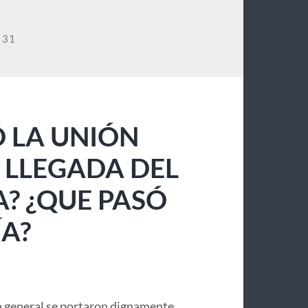
 31
 LA UNIÓN
 LLEGADA DEL
A? ¿QUE PASÓ
A?
 general se portaron dignamente,