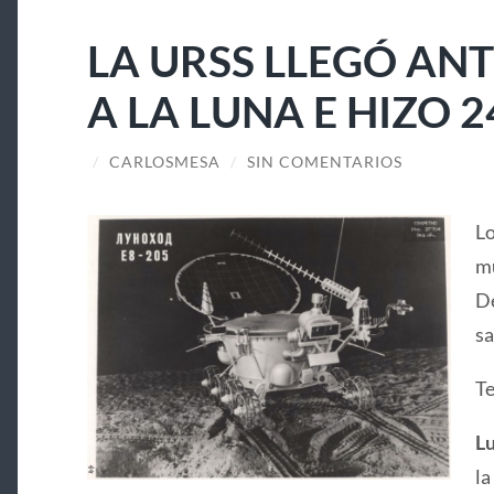
LA URSS LLEGÓ ANT
A LA LUNA E HIZO 2
/
CARLOSMESA
/
SIN COMENTARIOS
Lo
mu
De
sa
Te
Lu
la