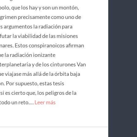
olo, que los hay y son un montón,
grimen precisamente como uno de
s argumentos la radiación para
futar la viabilidad de las misiones
nares. Estos conspiranoicos afirman
e la radiación ionizante
terplanetaria y de los cinturones Van
 viajase más allá de la órbita baja
on. Por supuesto, estas tesis
 es cierto que, los peligros de la
 todo un reto.…
Leer más