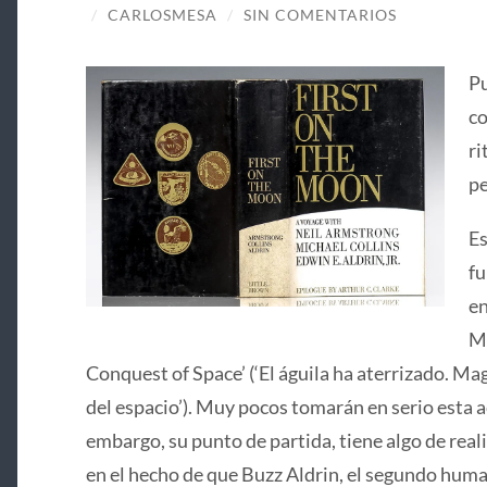
/
CARLOSMESA
/
SIN COMENTARIOS
Pu
co
ri
pe
Es
fu
en
Ma
Conquest of Space’ (‘El águila ha aterrizado. Mag
del espacio’). Muy pocos tomarán en serio esta ac
embargo, su punto de partida, tiene algo de real
en el hecho de que Buzz Aldrin, el segundo huma