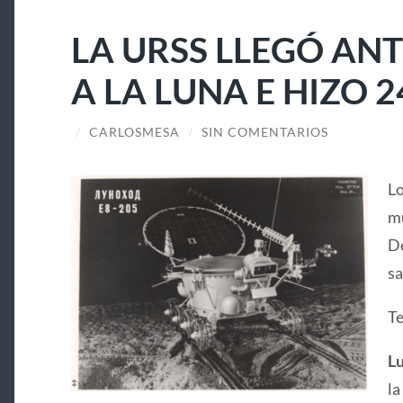
LA URSS LLEGÓ ANT
A LA LUNA E HIZO 2
/
CARLOSMESA
/
SIN COMENTARIOS
Lo
mu
De
sa
Te
Lu
la