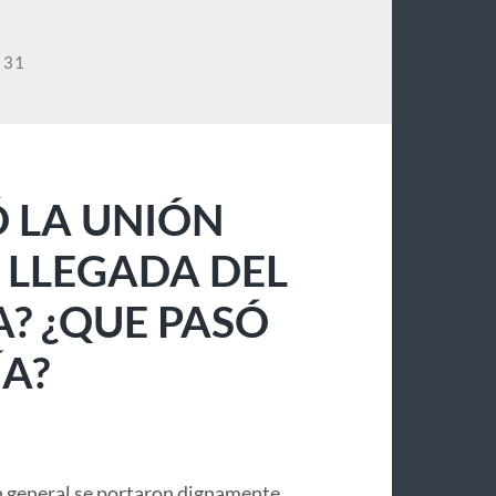
 31
 LA UNIÓN
 LLEGADA DEL
A? ¿QUE PASÓ
A?
 general se portaron dignamente,