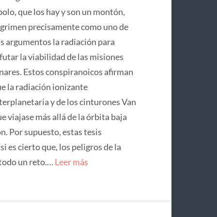
olo, que los hay y son un montón,
grimen precisamente como uno de
s argumentos la radiación para
futar la viabilidad de las misiones
nares. Estos conspiranoicos afirman
e la radiación ionizante
terplanetaria y de los cinturones Van
 viajase más allá de la órbita baja
on. Por supuesto, estas tesis
 es cierto que, los peligros de la
 todo un reto.…
Leer más