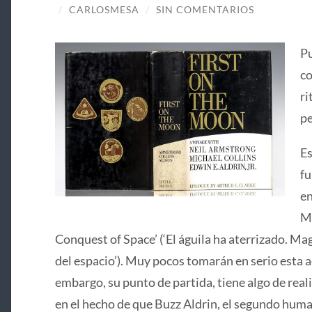
/
CARLOSMESA
/
SIN COMENTARIOS
Pu
co
ri
pe
Es
fu
en
Ma
Conquest of Space’ (‘El águila ha aterrizado. Mag
del espacio’). Muy pocos tomarán en serio esta ac
embargo, su punto de partida, tiene algo de real
en el hecho de que Buzz Aldrin, el segundo huma