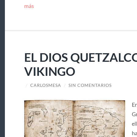
más
EL DIOS QUETZALC
VIKINGO
/
CARLOSMESA
/
SIN COMENTARIOS
En
Gr
el
ha