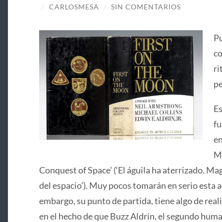
/
CARLOSMESA
/
SIN COMENTARIOS
Pu
co
ri
pe
Es
fu
en
Ma
Conquest of Space’ (‘El águila ha aterrizado. Mag
del espacio’). Muy pocos tomarán en serio esta ac
embargo, su punto de partida, tiene algo de real
en el hecho de que Buzz Aldrin, el segundo huma