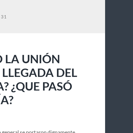
 31
 LA UNIÓN
 LLEGADA DEL
A? ¿QUE PASÓ
A?
 general se portaron dignamente,