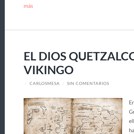
más
EL DIOS QUETZALC
VIKINGO
/
CARLOSMESA
/
SIN COMENTARIOS
En
Gr
el
ha