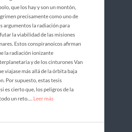
olo, que los hay y son un montón,
grimen precisamente como uno de
s argumentos la radiación para
futar la viabilidad de las misiones
nares. Estos conspiranoicos afirman
e la radiación ionizante
terplanetaria y de los cinturones Van
 viajase más allá de la órbita baja
on. Por supuesto, estas tesis
 es cierto que, los peligros de la
 todo un reto.…
Leer más