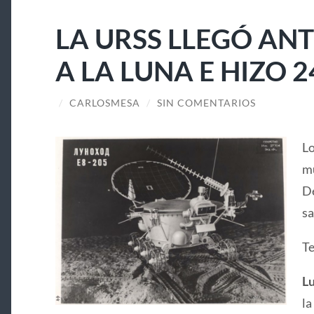
LA URSS LLEGÓ ANT
A LA LUNA E HIZO 2
/
CARLOSMESA
/
SIN COMENTARIOS
Lo
mu
De
sa
Te
Lu
la