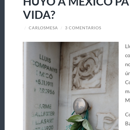
HUYÓ A MÉXICO PA
VIDA?
/
CARLOSMESA
/
3 COMENTARIOS
Ll
co
no
ún
Co
ma
Ma
Co
Ba