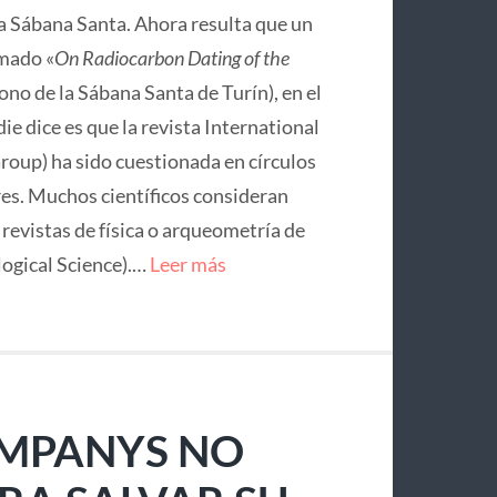
la Sábana Santa. Ahora resulta que un
mado «
On Radiocarbon Dating of the
no de la Sábana Santa de Turín), en el
ie dice es que la revista International
roup) ha sido cuestionada en círculos
res. Muchos científicos consideran
e revistas de física o arqueometría de
logical Science).…
Leer más
OMPANYS NO