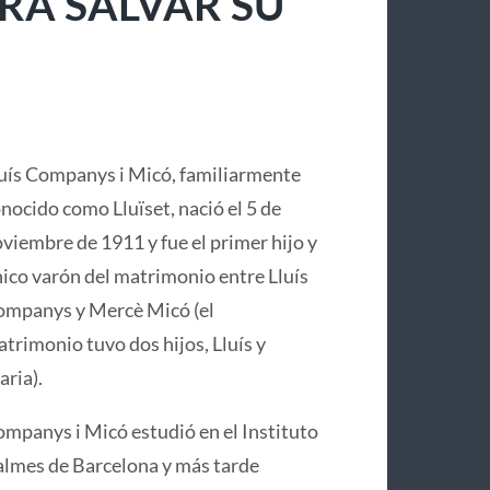
RA SALVAR SU
uís Companys i Micó, familiarmente
nocido como Lluïset, nació el 5 de
viembre de 1911 y fue el primer hijo y
ico varón del matrimonio entre Lluís
mpanys y Mercè Micó (el
trimonio tuvo dos hijos, Lluís y
ria).
mpanys i Micó estudió en el Instituto
lmes de Barcelona y más tarde