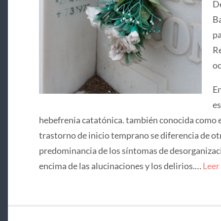
De
Ba
pa
Re
oc
En
es
hebefrenia catatónica. también conocida como e
trastorno de inicio temprano se diferencia de ot
predominancia de los síntomas de desorganizació
encima de las alucinaciones y los delirios.…
Leer