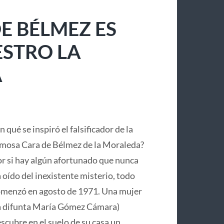
E BÉLMEZ ES
ESTRO LA
A
n qué se inspiró el falsificador de la
mosa Cara de Bélmez de la Moraleda?
r si hay algún afortunado que nunca
 oído del inexistente misterio, todo
menzó en agosto de 1971. Una mujer
a difunta María Gómez Cámara)
scubre en el suelo de su casa un