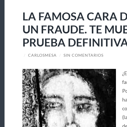
LA FAMOSA CARA D
UN FRAUDE. TE MU
PRUEBA DEFINITIV
/
CARLOSMESA
/
SIN COMENTARIOS
¿E
fa
Po
ha
co
(l
de