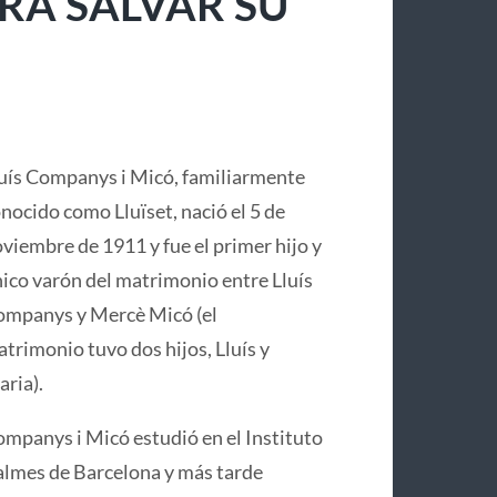
RA SALVAR SU
uís Companys i Micó, familiarmente
nocido como Lluïset, nació el 5 de
viembre de 1911 y fue el primer hijo y
ico varón del matrimonio entre Lluís
mpanys y Mercè Micó (el
trimonio tuvo dos hijos, Lluís y
ria).
mpanys i Micó estudió en el Instituto
lmes de Barcelona y más tarde