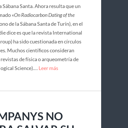
la Sábana Santa. Ahora resulta que un
mado «
On Radiocarbon Dating of the
no de la Sábana Santa de Turín), en el
ie dice es que la revista International
roup) ha sido cuestionada en círculos
res. Muchos científicos consideran
e revistas de física o arqueometría de
logical Science).…
Leer más
OMPANYS NO