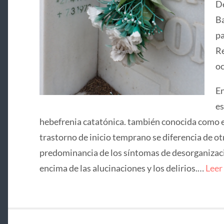
De
Ba
pa
Re
oc
En
es
hebefrenia catatónica. también conocida como e
trastorno de inicio temprano se diferencia de ot
predominancia de los síntomas de desorganizació
encima de las alucinaciones y los delirios.…
Leer