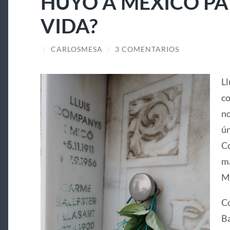
HUYÓ A MÉXICO PA
VIDA?
/
CARLOSMESA
/
3 COMENTARIOS
Ll
co
no
ún
Co
ma
Ma
Co
Ba