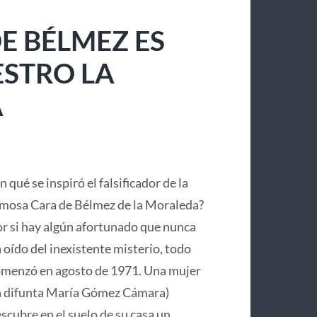
E BÉLMEZ ES
ESTRO LA
A
n qué se inspiró el falsificador de la
mosa Cara de Bélmez de la Moraleda?
r si hay algún afortunado que nunca
 oído del inexistente misterio, todo
menzó en agosto de 1971. Una mujer
a difunta María Gómez Cámara)
scubre en el suelo de su casa un