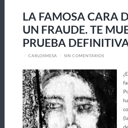
LA FAMOSA CARA D
UN FRAUDE. TE MU
PRUEBA DEFINITIV
/
CARLOSMESA
/
SIN COMENTARIOS
¿E
fa
Po
ha
co
(l
de