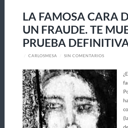
LA FAMOSA CARA D
UN FRAUDE. TE MU
PRUEBA DEFINITIV
/
CARLOSMESA
/
SIN COMENTARIOS
¿E
fa
Po
ha
co
(l
de