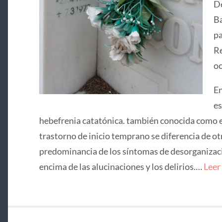
De
Ba
pa
Re
oc
En
es
hebefrenia catatónica. también conocida como e
trastorno de inicio temprano se diferencia de ot
predominancia de los síntomas de desorganizació
encima de las alucinaciones y los delirios.…
Leer