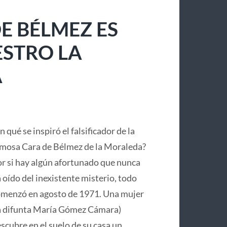
E BÉLMEZ ES
ESTRO LA
A
n qué se inspiró el falsificador de la
mosa Cara de Bélmez de la Moraleda?
r si hay algún afortunado que nunca
 oído del inexistente misterio, todo
menzó en agosto de 1971. Una mujer
a difunta María Gómez Cámara)
scubre en el suelo de su casa un