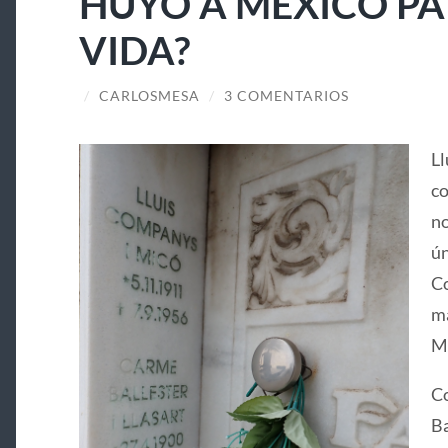
HUYÓ A MÉXICO PA
VIDA?
/
CARLOSMESA
/
3 COMENTARIOS
Ll
co
no
ún
Co
ma
Ma
Co
Ba