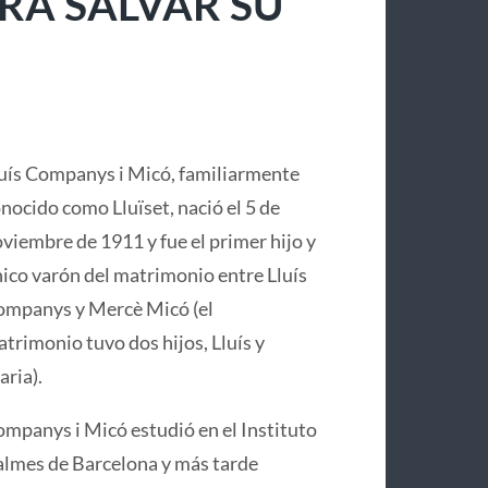
RA SALVAR SU
uís Companys i Micó, familiarmente
nocido como Lluïset, nació el 5 de
viembre de 1911 y fue el primer hijo y
ico varón del matrimonio entre Lluís
mpanys y Mercè Micó (el
trimonio tuvo dos hijos, Lluís y
ria).
mpanys i Micó estudió en el Instituto
lmes de Barcelona y más tarde