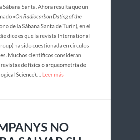
la Sábana Santa. Ahora resulta que un
mado «
On Radiocarbon Dating of the
no de la Sábana Santa de Turín), en el
ie dice es que la revista International
roup) ha sido cuestionada en círculos
res. Muchos científicos consideran
e revistas de física o arqueometría de
logical Science).…
Leer más
OMPANYS NO