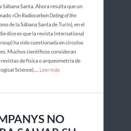
la Sábana Santa. Ahora resulta que un
mado «
On Radiocarbon Dating of the
no de la Sábana Santa de Turín), en el
ie dice es que la revista International
roup) ha sido cuestionada en círculos
res. Muchos científicos consideran
e revistas de física o arqueometría de
logical Science).…
Leer más
OMPANYS NO