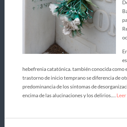
De
Ba
pa
Re
oc
En
es
hebefrenia catatónica. también conocida como e
trastorno de inicio temprano se diferencia de ot
predominancia de los síntomas de desorganizació
encima de las alucinaciones y los delirios.…
Leer