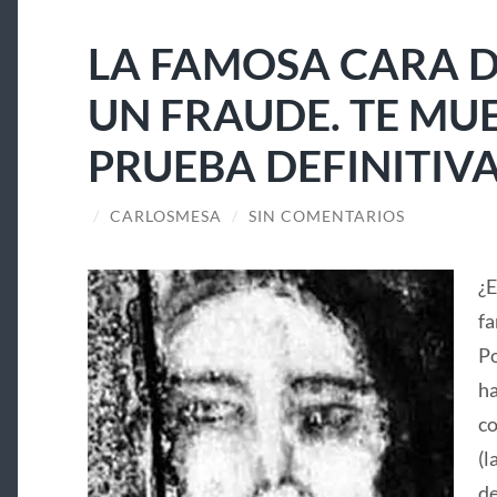
LA FAMOSA CARA D
UN FRAUDE. TE MU
PRUEBA DEFINITIV
/
CARLOSMESA
/
SIN COMENTARIOS
¿E
fa
Po
ha
co
(l
de