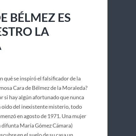
E BÉLMEZ ES
ESTRO LA
A
n qué se inspiró el falsificador de la
mosa Cara de Bélmez de la Moraleda?
r si hay algún afortunado que nunca
 oído del inexistente misterio, todo
menzó en agosto de 1971. Una mujer
a difunta María Gómez Cámara)
scubre en el suelo de su casa un