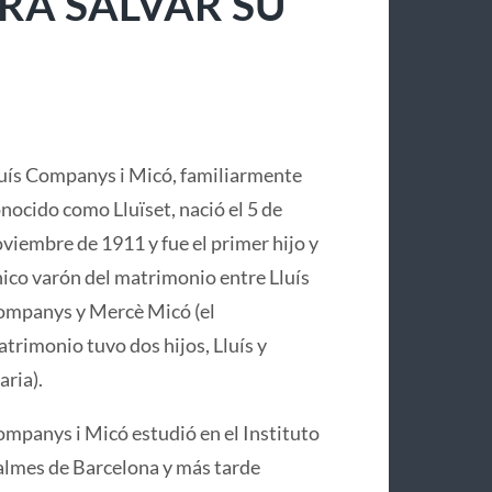
RA SALVAR SU
uís Companys i Micó, familiarmente
nocido como Lluïset, nació el 5 de
viembre de 1911 y fue el primer hijo y
ico varón del matrimonio entre Lluís
mpanys y Mercè Micó (el
trimonio tuvo dos hijos, Lluís y
ria).
mpanys i Micó estudió en el Instituto
lmes de Barcelona y más tarde