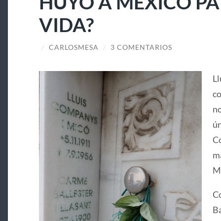
HUYÓ A MÉXICO PA
VIDA?
/
CARLOSMESA
/
3 COMENTARIOS
Ll
co
no
ún
Co
ma
Ma
Co
Ba