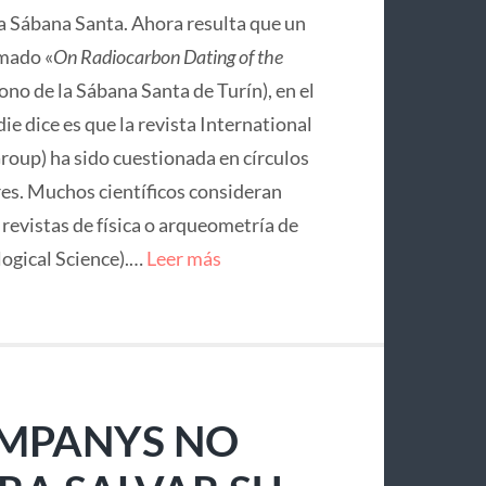
la Sábana Santa. Ahora resulta que un
mado «
On Radiocarbon Dating of the
no de la Sábana Santa de Turín), en el
ie dice es que la revista International
roup) ha sido cuestionada en círculos
res. Muchos científicos consideran
e revistas de física o arqueometría de
logical Science).…
Leer más
OMPANYS NO