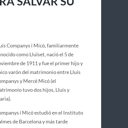
RA SALVAR SU
uís Companys i Micó, familiarmente
nocido como Lluïset, nació el 5 de
viembre de 1911 y fue el primer hijo y
ico varón del matrimonio entre Lluís
mpanys y Mercè Micó (el
trimonio tuvo dos hijos, Lluís y
ria).
mpanys i Micó estudió en el Instituto
lmes de Barcelona y más tarde