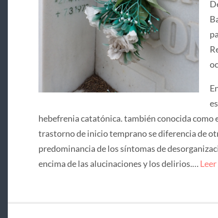
De
Ba
pa
Re
oc
En
es
hebefrenia catatónica. también conocida como e
trastorno de inicio temprano se diferencia de ot
predominancia de los síntomas de desorganizació
encima de las alucinaciones y los delirios.…
Leer