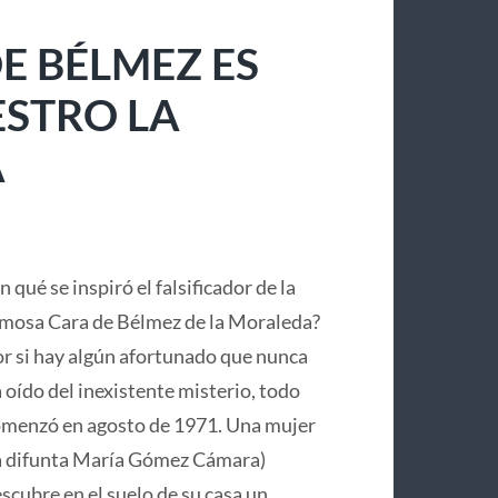
E BÉLMEZ ES
ESTRO LA
A
n qué se inspiró el falsificador de la
mosa Cara de Bélmez de la Moraleda?
r si hay algún afortunado que nunca
 oído del inexistente misterio, todo
menzó en agosto de 1971. Una mujer
a difunta María Gómez Cámara)
scubre en el suelo de su casa un