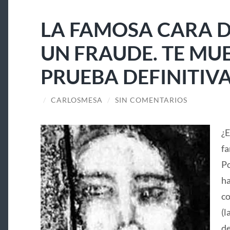
LA FAMOSA CARA D
UN FRAUDE. TE MU
PRUEBA DEFINITIV
/
CARLOSMESA
/
SIN COMENTARIOS
¿E
fa
Po
ha
co
(l
de