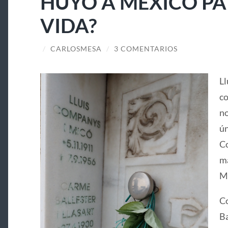
HUYÓ A MÉXICO PA
VIDA?
/
CARLOSMESA
/
3 COMENTARIOS
Ll
co
no
ún
Co
ma
Ma
Co
Ba