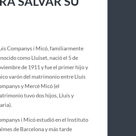
RA SALVAR SU
uís Companys i Micó, familiarmente
nocido como Lluïset, nació el 5 de
viembre de 1911 y fue el primer hijo y
ico varón del matrimonio entre Lluís
mpanys y Mercè Micó (el
trimonio tuvo dos hijos, Lluís y
ria).
mpanys i Micó estudió en el Instituto
lmes de Barcelona y más tarde