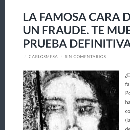
LA FAMOSA CARA D
UN FRAUDE. TE MU
PRUEBA DEFINITIV
/
CARLOSMESA
/
SIN COMENTARIOS
¿E
fa
Po
ha
co
(l
de