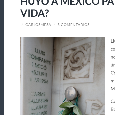
HUYÓ A MÉXICO PA
VIDA?
/
CARLOSMESA
/
3 COMENTARIOS
Ll
co
no
ún
Co
ma
Ma
Co
Ba