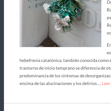
De
Ba
pa
Re
oc
En
es
hebefrenia catatónica. también conocida como e
trastorno de inicio temprano se diferencia de ot
predominancia de los síntomas de desorganizació
encima de las alucinaciones y los delirios.…
Leer