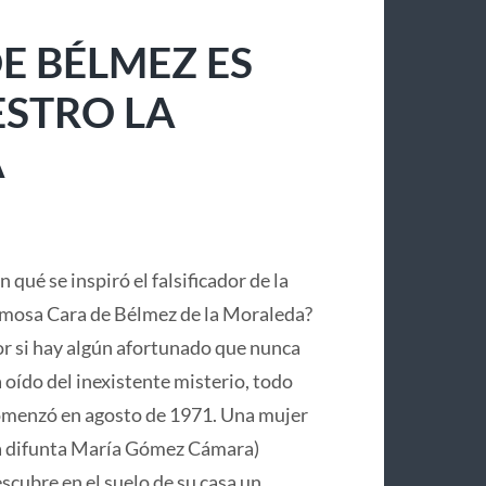
E BÉLMEZ ES
ESTRO LA
A
n qué se inspiró el falsificador de la
mosa Cara de Bélmez de la Moraleda?
r si hay algún afortunado que nunca
 oído del inexistente misterio, todo
menzó en agosto de 1971. Una mujer
a difunta María Gómez Cámara)
scubre en el suelo de su casa un