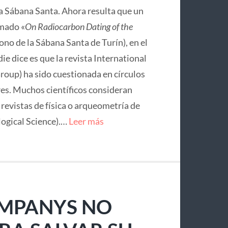
la Sábana Santa. Ahora resulta que un
mado «
On Radiocarbon Dating of the
no de la Sábana Santa de Turín), en el
ie dice es que la revista International
roup) ha sido cuestionada en círculos
res. Muchos científicos consideran
e revistas de física o arqueometría de
logical Science).…
Leer más
OMPANYS NO