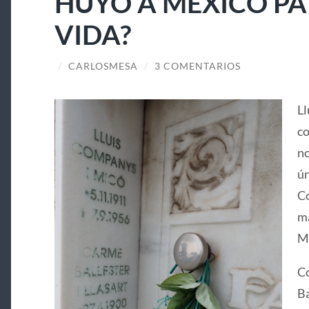
HUYÓ A MÉXICO PA
VIDA?
/
CARLOSMESA
/
3 COMENTARIOS
Ll
co
no
ún
Co
ma
Ma
Co
Ba