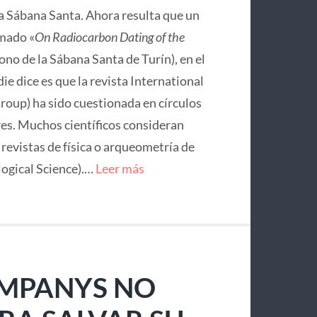
la Sábana Santa. Ahora resulta que un
mado «
On Radiocarbon Dating of the
no de la Sábana Santa de Turín), en el
ie dice es que la revista International
roup) ha sido cuestionada en círculos
res. Muchos científicos consideran
e revistas de física o arqueometría de
logical Science).…
Leer más
OMPANYS NO