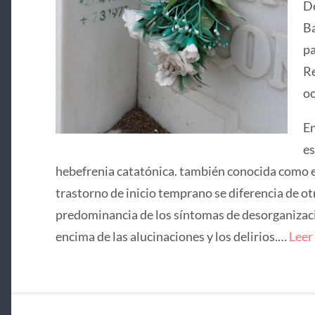
De
Ba
pa
Re
oc
En
es
hebefrenia catatónica. también conocida como e
trastorno de inicio temprano se diferencia de ot
predominancia de los síntomas de desorganizació
encima de las alucinaciones y los delirios.…
Leer