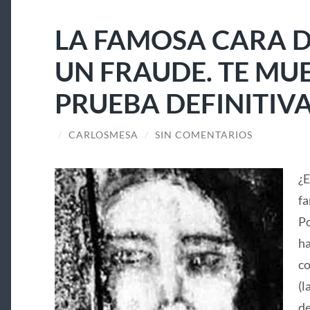
LA FAMOSA CARA D
UN FRAUDE. TE MU
PRUEBA DEFINITIV
/
CARLOSMESA
/
SIN COMENTARIOS
¿E
fa
Po
ha
co
(l
de