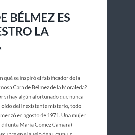
E BÉLMEZ ES
ESTRO LA
A
n qué se inspiró el falsificador de la
mosa Cara de Bélmez de la Moraleda?
r si hay algún afortunado que nunca
 oído del inexistente misterio, todo
menzó en agosto de 1971. Una mujer
a difunta María Gómez Cámara)
scubre en el suelo de su casa un