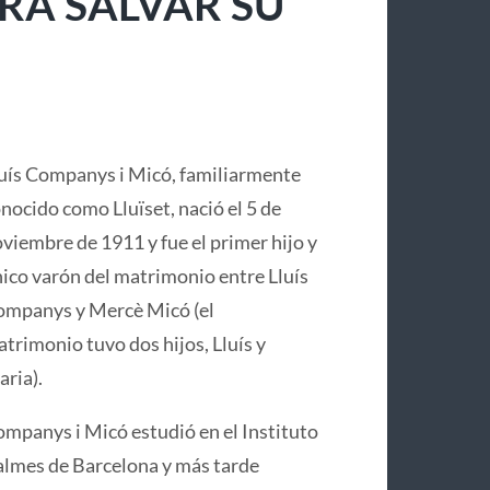
RA SALVAR SU
uís Companys i Micó, familiarmente
nocido como Lluïset, nació el 5 de
viembre de 1911 y fue el primer hijo y
ico varón del matrimonio entre Lluís
mpanys y Mercè Micó (el
trimonio tuvo dos hijos, Lluís y
ria).
mpanys i Micó estudió en el Instituto
lmes de Barcelona y más tarde