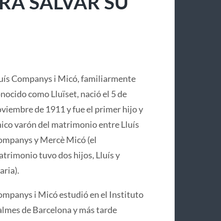
RA SALVAR SU
uís Companys i Micó, familiarmente
nocido como Lluïset, nació el 5 de
viembre de 1911 y fue el primer hijo y
ico varón del matrimonio entre Lluís
mpanys y Mercè Micó (el
trimonio tuvo dos hijos, Lluís y
ria).
mpanys i Micó estudió en el Instituto
lmes de Barcelona y más tarde