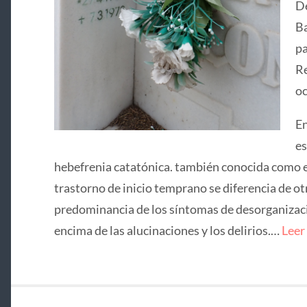
De
Ba
pa
Re
oc
En
es
hebefrenia catatónica. también conocida como e
trastorno de inicio temprano se diferencia de ot
predominancia de los síntomas de desorganizació
encima de las alucinaciones y los delirios.…
Leer