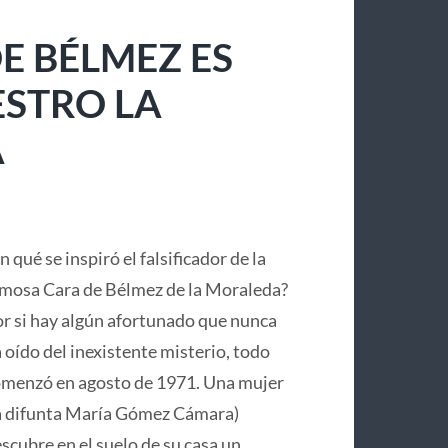
E BÉLMEZ ES
ESTRO LA
A
n qué se inspiró el falsificador de la
mosa Cara de Bélmez de la Moraleda?
r si hay algún afortunado que nunca
 oído del inexistente misterio, todo
menzó en agosto de 1971. Una mujer
a difunta María Gómez Cámara)
scubre en el suelo de su casa un