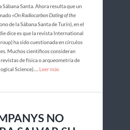
la Sábana Santa. Ahora resulta que un
mado «
On Radiocarbon Dating of the
no de la Sábana Santa de Turín), en el
ie dice es que la revista International
roup) ha sido cuestionada en círculos
res. Muchos científicos consideran
e revistas de física o arqueometría de
logical Science).…
Leer más
OMPANYS NO