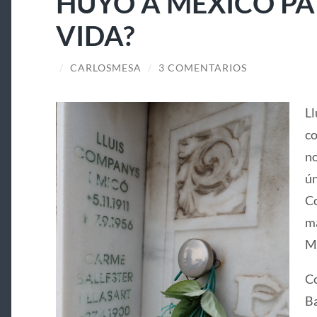
HUYÓ A MÉXICO PA
VIDA?
/
CARLOSMESA
/
3 COMENTARIOS
Ll
co
no
ún
Co
ma
Ma
Co
Ba