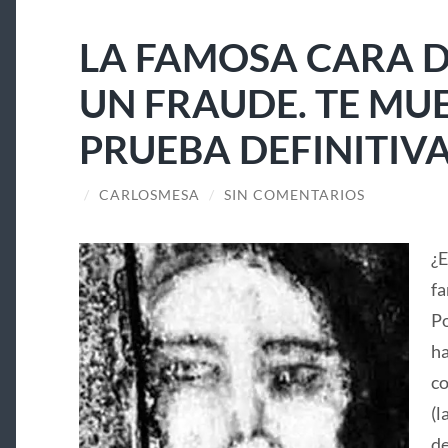
LA FAMOSA CARA D
UN FRAUDE. TE MU
PRUEBA DEFINITIV
/
CARLOSMESA
/
SIN COMENTARIOS
¿E
fa
Po
ha
co
(l
de