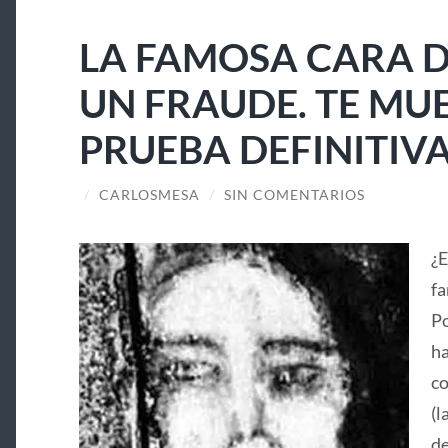
LA FAMOSA CARA D
UN FRAUDE. TE MU
PRUEBA DEFINITIV
/
CARLOSMESA
/
SIN COMENTARIOS
¿E
fa
Po
ha
co
(l
de