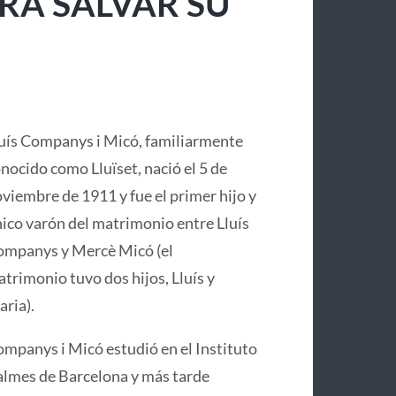
RA SALVAR SU
uís Companys i Micó, familiarmente
nocido como Lluïset, nació el 5 de
viembre de 1911 y fue el primer hijo y
ico varón del matrimonio entre Lluís
mpanys y Mercè Micó (el
trimonio tuvo dos hijos, Lluís y
ria).
mpanys i Micó estudió en el Instituto
lmes de Barcelona y más tarde