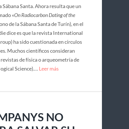
la Sábana Santa. Ahora resulta que un
mado «
On Radiocarbon Dating of the
no de la Sábana Santa de Turín), en el
ie dice es que la revista International
roup) ha sido cuestionada en círculos
res. Muchos científicos consideran
e revistas de física o arqueometría de
logical Science).…
Leer más
OMPANYS NO