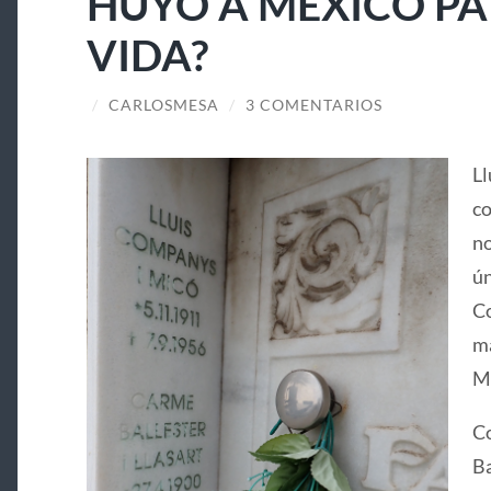
HUYÓ A MÉXICO PA
VIDA?
/
CARLOSMESA
/
3 COMENTARIOS
Ll
co
no
ún
Co
ma
Ma
Co
Ba