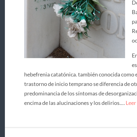
De
Ba
pa
Re
oc
En
es
hebefrenia catatónica. también conocida como e
trastorno de inicio temprano se diferencia de ot
predominancia de los síntomas de desorganizació
encima de las alucinaciones y los delirios.…
Leer