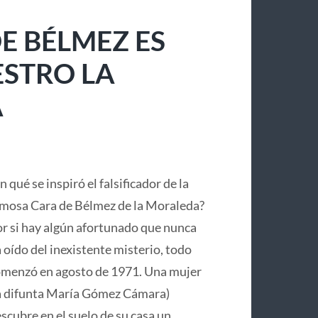
E BÉLMEZ ES
ESTRO LA
A
n qué se inspiró el falsificador de la
mosa Cara de Bélmez de la Moraleda?
r si hay algún afortunado que nunca
 oído del inexistente misterio, todo
menzó en agosto de 1971. Una mujer
a difunta María Gómez Cámara)
scubre en el suelo de su casa un