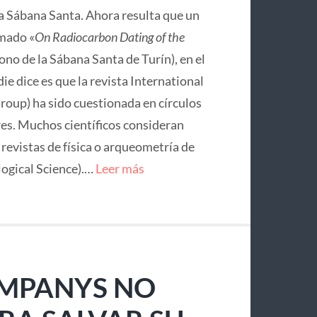
la Sábana Santa. Ahora resulta que un
mado «
On Radiocarbon Dating of the
no de la Sábana Santa de Turín), en el
ie dice es que la revista International
roup) ha sido cuestionada en círculos
res. Muchos científicos consideran
e revistas de física o arqueometría de
logical Science).…
Leer más
OMPANYS NO