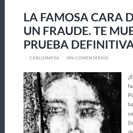
LA FAMOSA CARA D
UN FRAUDE. TE MU
PRUEBA DEFINITIV
/
CARLOSMESA
/
SIN COMENTARIOS
¿E
fa
Po
ha
co
(l
de