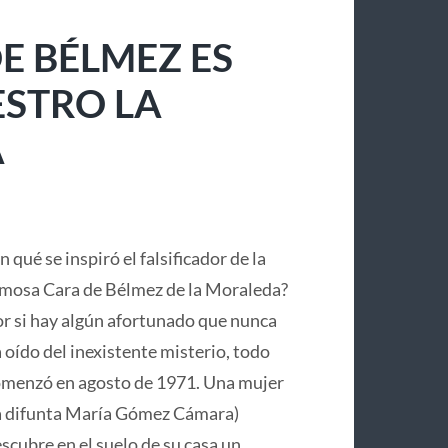
E BÉLMEZ ES
ESTRO LA
A
n qué se inspiró el falsificador de la
mosa Cara de Bélmez de la Moraleda?
r si hay algún afortunado que nunca
 oído del inexistente misterio, todo
menzó en agosto de 1971. Una mujer
a difunta María Gómez Cámara)
scubre en el suelo de su casa un