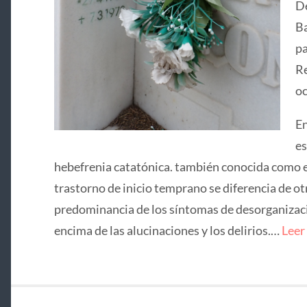
De
Ba
pa
Re
oc
En
es
hebefrenia catatónica. también conocida como e
trastorno de inicio temprano se diferencia de ot
predominancia de los síntomas de desorganizació
encima de las alucinaciones y los delirios.…
Leer