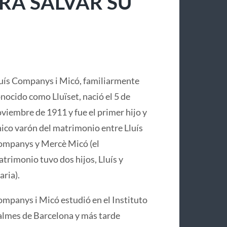
RA SALVAR SU
uís Companys i Micó, familiarmente
nocido como Lluïset, nació el 5 de
viembre de 1911 y fue el primer hijo y
ico varón del matrimonio entre Lluís
mpanys y Mercè Micó (el
trimonio tuvo dos hijos, Lluís y
ria).
mpanys i Micó estudió en el Instituto
lmes de Barcelona y más tarde