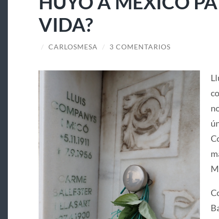
HUYÓ A MÉXICO PA
VIDA?
/
CARLOSMESA
/
3 COMENTARIOS
Ll
co
no
ún
Co
ma
Ma
Co
Ba