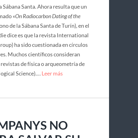
la Sábana Santa. Ahora resulta que un
mado «
On Radiocarbon Dating of the
no de la Sábana Santa de Turín), en el
ie dice es que la revista International
roup) ha sido cuestionada en círculos
res. Muchos científicos consideran
e revistas de física o arqueometría de
logical Science).…
Leer más
OMPANYS NO