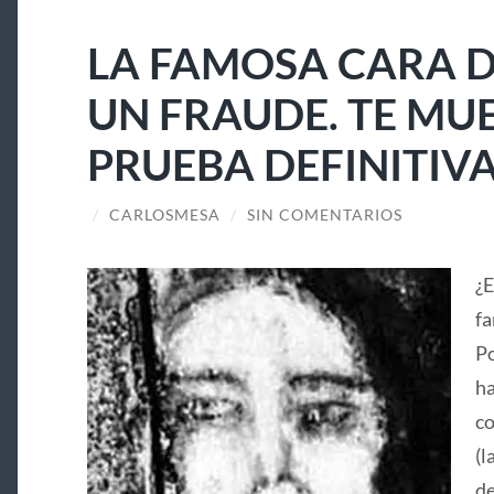
LA FAMOSA CARA D
UN FRAUDE. TE MU
PRUEBA DEFINITIV
/
CARLOSMESA
/
SIN COMENTARIOS
¿E
fa
Po
ha
co
(l
de