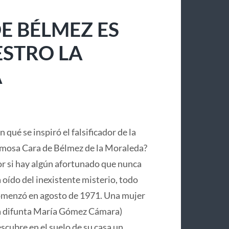
E BÉLMEZ ES
ESTRO LA
A
n qué se inspiró el falsificador de la
mosa Cara de Bélmez de la Moraleda?
r si hay algún afortunado que nunca
 oído del inexistente misterio, todo
menzó en agosto de 1971. Una mujer
a difunta María Gómez Cámara)
scubre en el suelo de su casa un