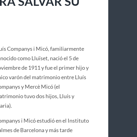
RA SALVAR SU
uís Companys i Micó, familiarmente
nocido como Lluïset, nació el 5 de
viembre de 1911 y fue el primer hijo y
ico varón del matrimonio entre Lluís
mpanys y Mercè Micó (el
trimonio tuvo dos hijos, Lluís y
ria).
mpanys i Micó estudió en el Instituto
lmes de Barcelona y más tarde