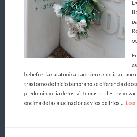
De
Ba
pa
Re
oc
En
es
hebefrenia catatónica. también conocida como e
trastorno de inicio temprano se diferencia de ot
predominancia de los síntomas de desorganizació
encima de las alucinaciones y los delirios.…
Leer