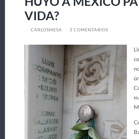
HUYÓ A MÉXICO PA
VIDA?
/
CARLOSMESA
/
3 COMENTARIOS
Ll
co
no
ún
Co
ma
Ma
Co
Ba