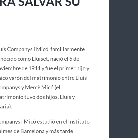
RA SALVAR SU
uís Companys i Micó, familiarmente
nocido como Lluïset, nació el 5 de
viembre de 1911 y fue el primer hijo y
ico varón del matrimonio entre Lluís
mpanys y Mercè Micó (el
trimonio tuvo dos hijos, Lluís y
ria).
mpanys i Micó estudió en el Instituto
lmes de Barcelona y más tarde