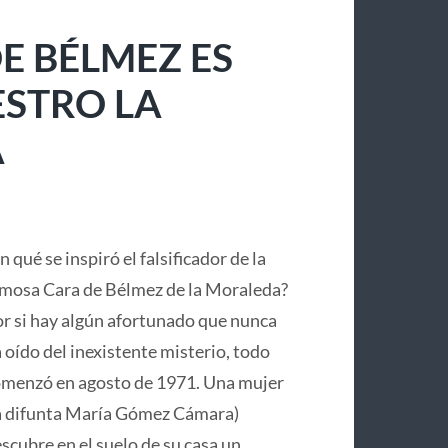
E BÉLMEZ ES
ESTRO LA
A
n qué se inspiró el falsificador de la
mosa Cara de Bélmez de la Moraleda?
r si hay algún afortunado que nunca
 oído del inexistente misterio, todo
menzó en agosto de 1971. Una mujer
a difunta María Gómez Cámara)
scubre en el suelo de su casa un