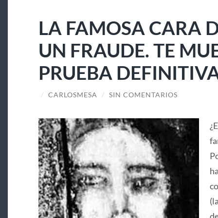
LA FAMOSA CARA D
UN FRAUDE. TE MU
PRUEBA DEFINITIV
/
CARLOSMESA
/
SIN COMENTARIOS
¿E
fa
Po
ha
co
(l
de