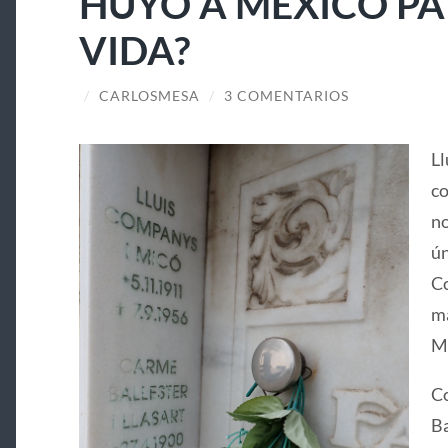
HUYÓ A MÉXICO PA
VIDA?
/
CARLOSMESA
/
3 COMENTARIOS
Ll
co
no
ún
Co
ma
Ma
Co
Ba