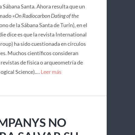
la Sábana Santa. Ahora resulta que un
mado «
On Radiocarbon Dating of the
no de la Sábana Santa de Turín), en el
ie dice es que la revista International
roup) ha sido cuestionada en círculos
res. Muchos científicos consideran
e revistas de física o arqueometría de
logical Science).…
Leer más
OMPANYS NO