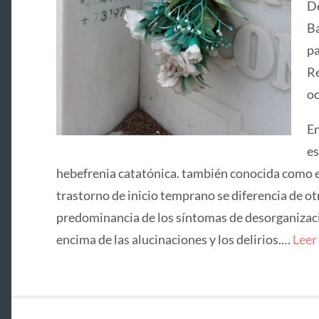
De
Ba
pa
Re
oc
En
es
hebefrenia catatónica. también conocida como e
trastorno de inicio temprano se diferencia de ot
predominancia de los síntomas de desorganizació
encima de las alucinaciones y los delirios.…
Leer