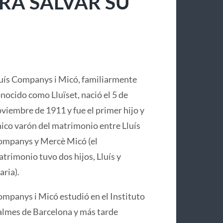
RA SALVAR SU
uís Companys i Micó, familiarmente
nocido como Lluïset, nació el 5 de
viembre de 1911 y fue el primer hijo y
ico varón del matrimonio entre Lluís
mpanys y Mercè Micó (el
trimonio tuvo dos hijos, Lluís y
ria).
mpanys i Micó estudió en el Instituto
lmes de Barcelona y más tarde