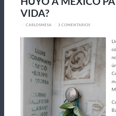
HUYÓ A MÉXICO PA
VIDA?
/
CARLOSMESA
/
3 COMENTARIOS
Ll
co
no
ún
Co
ma
Ma
Co
Ba