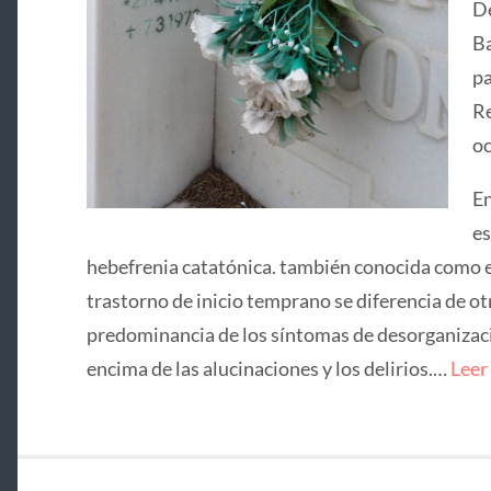
De
Ba
pa
Re
oc
En
es
hebefrenia catatónica. también conocida como e
trastorno de inicio temprano se diferencia de ot
predominancia de los síntomas de desorganizació
encima de las alucinaciones y los delirios.…
Leer