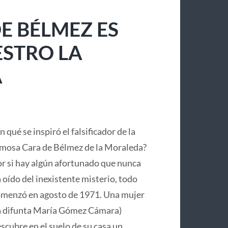
E BÉLMEZ ES
ESTRO LA
A
n qué se inspiró el falsificador de la
mosa Cara de Bélmez de la Moraleda?
r si hay algún afortunado que nunca
 oído del inexistente misterio, todo
menzó en agosto de 1971. Una mujer
a difunta María Gómez Cámara)
scubre en el suelo de su casa un