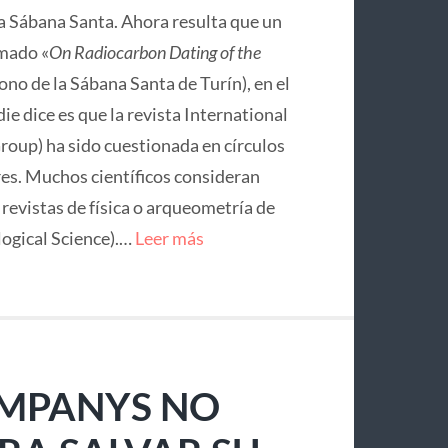
la Sábana Santa. Ahora resulta que un
mado «
On Radiocarbon Dating of the
no de la Sábana Santa de Turín), en el
ie dice es que la revista International
roup) ha sido cuestionada en círculos
res. Muchos científicos consideran
e revistas de física o arqueometría de
logical Science).…
Leer más
OMPANYS NO