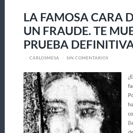
LA FAMOSA CARA D
UN FRAUDE. TE MU
PRUEBA DEFINITIV
/
CARLOSMESA
/
SIN COMENTARIOS
¿E
fa
Po
ha
co
(l
de