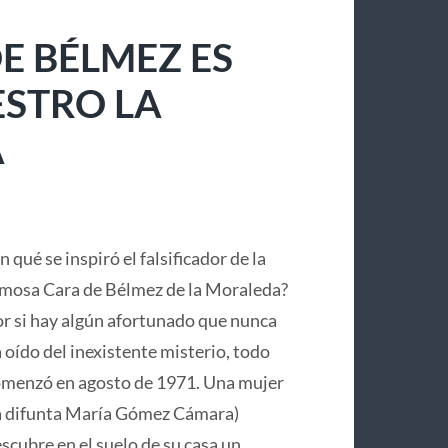
E BÉLMEZ ES
ESTRO LA
A
n qué se inspiró el falsificador de la
mosa Cara de Bélmez de la Moraleda?
r si hay algún afortunado que nunca
 oído del inexistente misterio, todo
menzó en agosto de 1971. Una mujer
a difunta María Gómez Cámara)
scubre en el suelo de su casa un