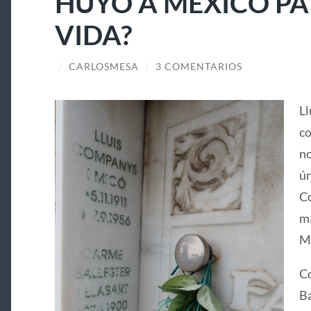
HUYÓ A MÉXICO PA
VIDA?
/
CARLOSMESA
/
3 COMENTARIOS
Ll
co
no
ún
Co
ma
Ma
Co
Ba