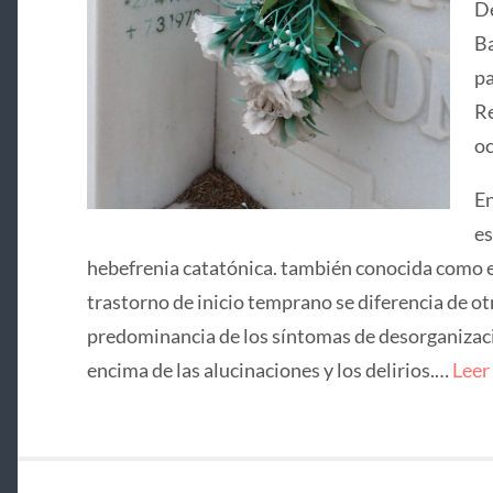
De
Ba
pa
Re
oc
En
es
hebefrenia catatónica. también conocida como e
trastorno de inicio temprano se diferencia de ot
predominancia de los síntomas de desorganizació
encima de las alucinaciones y los delirios.…
Leer