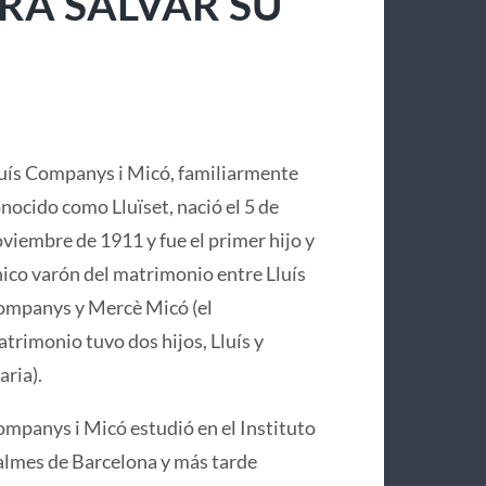
RA SALVAR SU
uís Companys i Micó, familiarmente
nocido como Lluïset, nació el 5 de
viembre de 1911 y fue el primer hijo y
ico varón del matrimonio entre Lluís
mpanys y Mercè Micó (el
trimonio tuvo dos hijos, Lluís y
ria).
mpanys i Micó estudió en el Instituto
lmes de Barcelona y más tarde