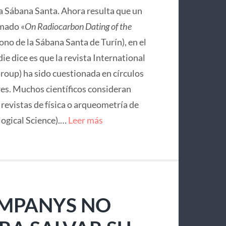
la Sábana Santa. Ahora resulta que un
mado «
On Radiocarbon Dating of the
no de la Sábana Santa de Turín), en el
ie dice es que la revista International
roup) ha sido cuestionada en círculos
res. Muchos científicos consideran
e revistas de física o arqueometría de
logical Science).…
Leer más
OMPANYS NO