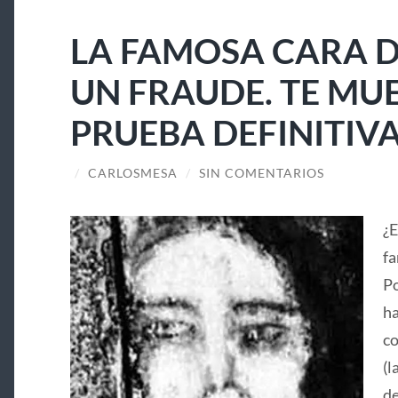
LA FAMOSA CARA D
UN FRAUDE. TE MU
PRUEBA DEFINITIV
/
CARLOSMESA
/
SIN COMENTARIOS
¿E
fa
Po
ha
co
(l
de