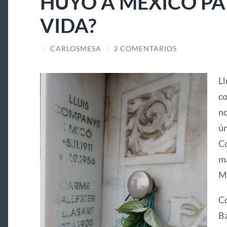
HUYÓ A MÉXICO PA
VIDA?
/
CARLOSMESA
/
3 COMENTARIOS
Ll
co
no
ún
Co
ma
Ma
Co
Ba