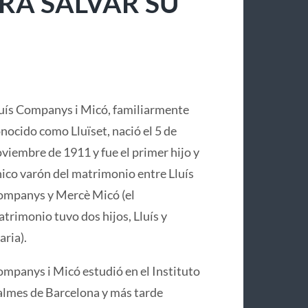
RA SALVAR SU
uís Companys i Micó, familiarmente
nocido como Lluïset, nació el 5 de
viembre de 1911 y fue el primer hijo y
ico varón del matrimonio entre Lluís
mpanys y Mercè Micó (el
trimonio tuvo dos hijos, Lluís y
ria).
mpanys i Micó estudió en el Instituto
lmes de Barcelona y más tarde