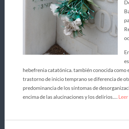
De
Ba
pa
Re
oc
En
es
hebefrenia catatónica. también conocida como e
trastorno de inicio temprano se diferencia de ot
predominancia de los síntomas de desorganizació
encima de las alucinaciones y los delirios.…
Leer