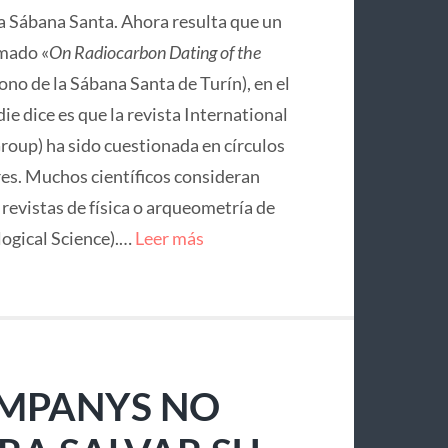
la Sábana Santa. Ahora resulta que un
mado «
On Radiocarbon Dating of the
no de la Sábana Santa de Turín), en el
ie dice es que la revista International
roup) ha sido cuestionada en círculos
res. Muchos científicos consideran
e revistas de física o arqueometría de
logical Science).…
Leer más
OMPANYS NO