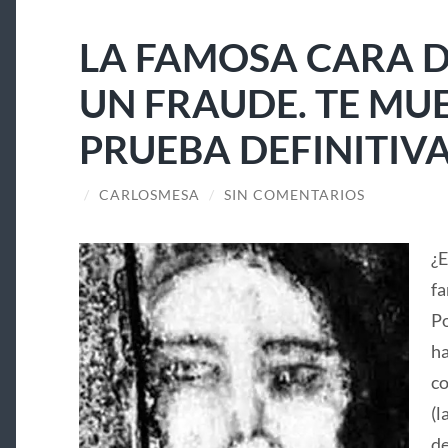
LA FAMOSA CARA D
UN FRAUDE. TE MU
PRUEBA DEFINITIV
/
CARLOSMESA
/
SIN COMENTARIOS
¿E
fa
Po
ha
co
(l
de