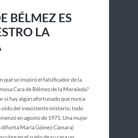
E BÉLMEZ ES
ESTRO LA
A
n qué se inspiró el falsificador de la
mosa Cara de Bélmez de la Moraleda?
r si hay algún afortunado que nunca
 oído del inexistente misterio, todo
menzó en agosto de 1971. Una mujer
a difunta María Gómez Cámara)
scubre en el suelo de su casa un