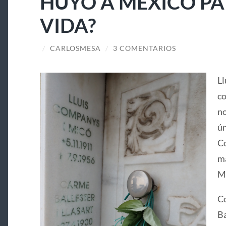
HUYÓ A MÉXICO PA
VIDA?
/
CARLOSMESA
/
3 COMENTARIOS
Ll
co
no
ún
Co
ma
Ma
Co
Ba