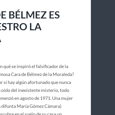
E BÉLMEZ ES
ESTRO LA
A
n qué se inspiró el falsificador de la
mosa Cara de Bélmez de la Moraleda?
r si hay algún afortunado que nunca
 oído del inexistente misterio, todo
menzó en agosto de 1971. Una mujer
a difunta María Gómez Cámara)
scubre en el suelo de su casa un