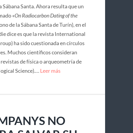
la Sábana Santa. Ahora resulta que un
mado «
On Radiocarbon Dating of the
no de la Sábana Santa de Turín), en el
ie dice es que la revista International
roup) ha sido cuestionada en círculos
res. Muchos científicos consideran
e revistas de física o arqueometría de
logical Science).…
Leer más
OMPANYS NO