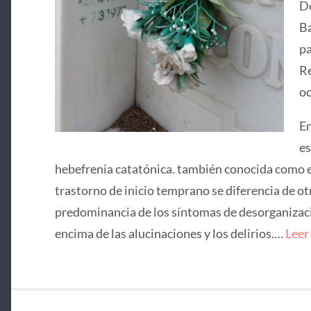
De
Ba
pa
Re
oc
En
es
hebefrenia catatónica. también conocida como e
trastorno de inicio temprano se diferencia de ot
predominancia de los síntomas de desorganizació
encima de las alucinaciones y los delirios.…
Leer