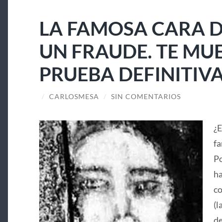
LA FAMOSA CARA D
UN FRAUDE. TE MU
PRUEBA DEFINITIV
/
CARLOSMESA
/
SIN COMENTARIOS
¿E
fa
Po
ha
co
(l
de