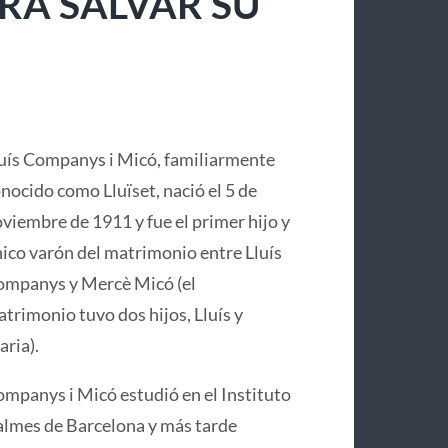
RA SALVAR SU
uís Companys i Micó, familiarmente
nocido como Lluïset, nació el 5 de
viembre de 1911 y fue el primer hijo y
ico varón del matrimonio entre Lluís
mpanys y Mercè Micó (el
trimonio tuvo dos hijos, Lluís y
ria).
mpanys i Micó estudió en el Instituto
lmes de Barcelona y más tarde