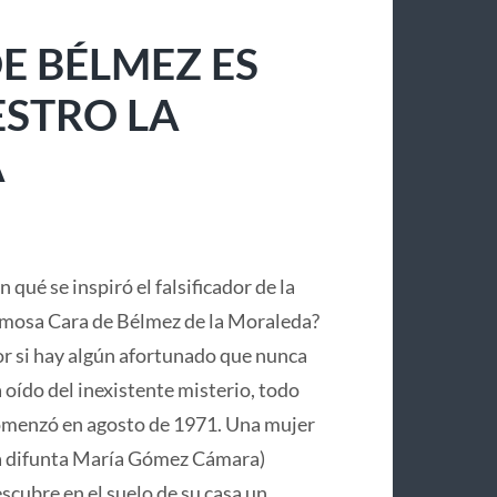
E BÉLMEZ ES
ESTRO LA
A
n qué se inspiró el falsificador de la
mosa Cara de Bélmez de la Moraleda?
r si hay algún afortunado que nunca
 oído del inexistente misterio, todo
menzó en agosto de 1971. Una mujer
a difunta María Gómez Cámara)
scubre en el suelo de su casa un