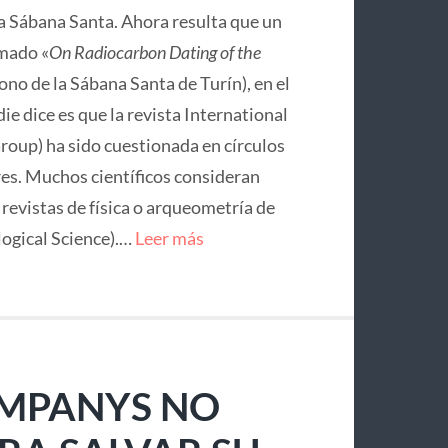
la Sábana Santa. Ahora resulta que un
mado «
On Radiocarbon Dating of the
no de la Sábana Santa de Turín), en el
ie dice es que la revista International
roup) ha sido cuestionada en círculos
res. Muchos científicos consideran
e revistas de física o arqueometría de
logical Science).…
Leer más
OMPANYS NO