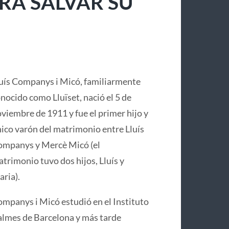
RA SALVAR SU
uís Companys i Micó, familiarmente
nocido como Lluïset, nació el 5 de
viembre de 1911 y fue el primer hijo y
ico varón del matrimonio entre Lluís
mpanys y Mercè Micó (el
trimonio tuvo dos hijos, Lluís y
ria).
mpanys i Micó estudió en el Instituto
lmes de Barcelona y más tarde