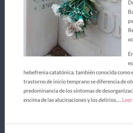
De
Ba
pa
Re
oc
En
es
hebefrenia catatónica. también conocida como e
trastorno de inicio temprano se diferencia de ot
predominancia de los síntomas de desorganizació
encima de las alucinaciones y los delirios.…
Leer