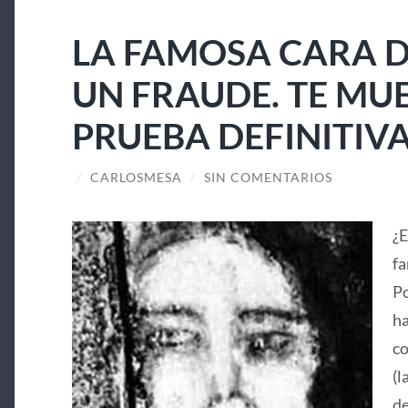
LA FAMOSA CARA D
UN FRAUDE. TE MU
PRUEBA DEFINITIV
/
CARLOSMESA
/
SIN COMENTARIOS
¿E
fa
Po
ha
co
(l
de