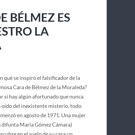
E BÉLMEZ ES
ESTRO LA
A
n qué se inspiró el falsificador de la
mosa Cara de Bélmez de la Moraleda?
r si hay algún afortunado que nunca
 oído del inexistente misterio, todo
menzó en agosto de 1971. Una mujer
a difunta María Gómez Cámara)
scubre en el suelo de su casa un