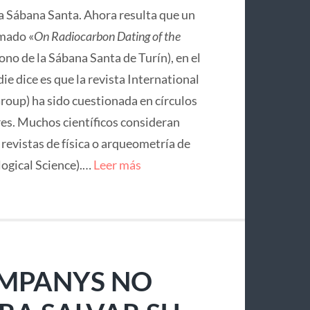
la Sábana Santa. Ahora resulta que un
mado «
On Radiocarbon Dating of the
no de la Sábana Santa de Turín), en el
ie dice es que la revista International
roup) ha sido cuestionada en círculos
res. Muchos científicos consideran
e revistas de física o arqueometría de
logical Science).…
Leer más
OMPANYS NO