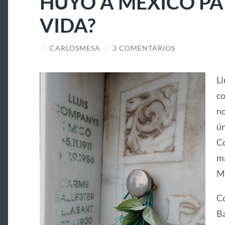
HUYÓ A MÉXICO PA
VIDA?
/
CARLOSMESA
/
3 COMENTARIOS
Ll
co
no
ún
Co
ma
Ma
Co
Ba