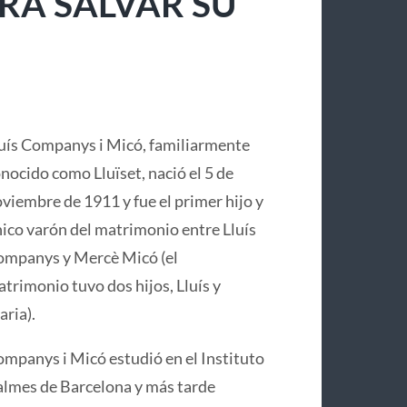
RA SALVAR SU
uís Companys i Micó, familiarmente
nocido como Lluïset, nació el 5 de
viembre de 1911 y fue el primer hijo y
ico varón del matrimonio entre Lluís
mpanys y Mercè Micó (el
trimonio tuvo dos hijos, Lluís y
ria).
mpanys i Micó estudió en el Instituto
lmes de Barcelona y más tarde