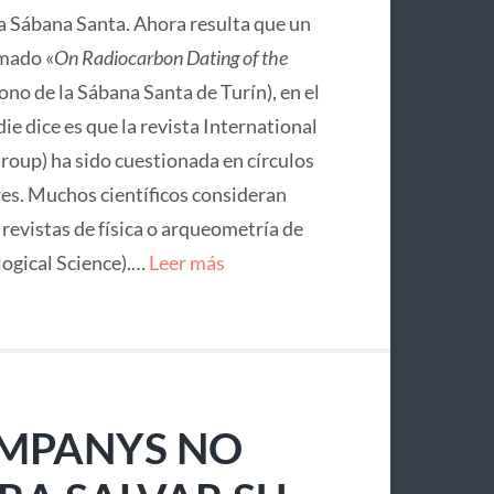
la Sábana Santa. Ahora resulta que un
mado «
On Radiocarbon Dating of the
no de la Sábana Santa de Turín), en el
ie dice es que la revista International
roup) ha sido cuestionada en círculos
res. Muchos científicos consideran
e revistas de física o arqueometría de
logical Science).…
Leer más
OMPANYS NO