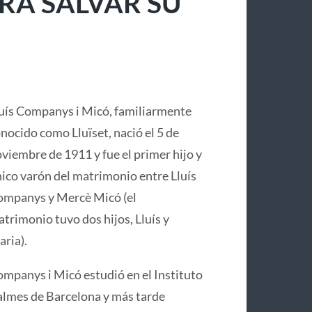
RA SALVAR SU
uís Companys i Micó, familiarmente
nocido como Lluïset, nació el 5 de
viembre de 1911 y fue el primer hijo y
ico varón del matrimonio entre Lluís
mpanys y Mercè Micó (el
trimonio tuvo dos hijos, Lluís y
ria).
mpanys i Micó estudió en el Instituto
lmes de Barcelona y más tarde