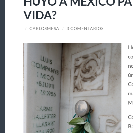
HUYÓ A MÉXICO PA
VIDA?
/
CARLOSMESA
/
3 COMENTARIOS
Ll
co
no
ún
Co
ma
Ma
Co
Ba