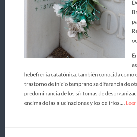
De
Ba
pa
Re
oc
En
es
hebefrenia catatónica. también conocida como e
trastorno de inicio temprano se diferencia de ot
predominancia de los síntomas de desorganizació
encima de las alucinaciones y los delirios.…
Leer