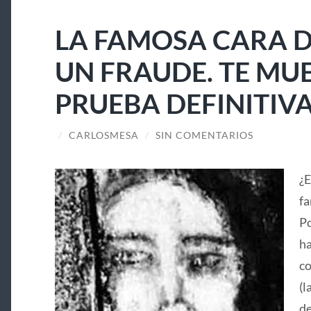
LA FAMOSA CARA D
UN FRAUDE. TE MU
PRUEBA DEFINITIV
/
CARLOSMESA
/
SIN COMENTARIOS
¿E
fa
Po
ha
co
(l
de