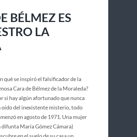
E BÉLMEZ ES
ESTRO LA
A
n qué se inspiró el falsificador de la
mosa Cara de Bélmez de la Moraleda?
r si hay algún afortunado que nunca
 oído del inexistente misterio, todo
menzó en agosto de 1971. Una mujer
a difunta María Gómez Cámara)
scubre en el suelo de su casa un