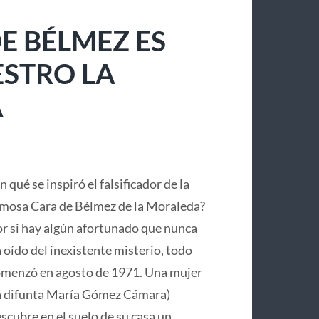
E BÉLMEZ ES
ESTRO LA
A
n qué se inspiró el falsificador de la
mosa Cara de Bélmez de la Moraleda?
r si hay algún afortunado que nunca
 oído del inexistente misterio, todo
menzó en agosto de 1971. Una mujer
a difunta María Gómez Cámara)
scubre en el suelo de su casa un