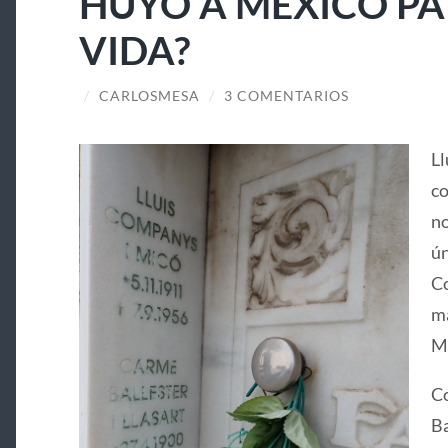
HUYÓ A MÉXICO PA
VIDA?
/
CARLOSMESA
/
3 COMENTARIOS
Ll
co
no
ún
Co
ma
Ma
Co
Ba