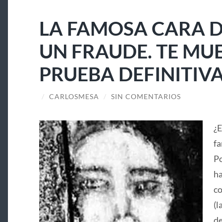
LA FAMOSA CARA D
UN FRAUDE. TE MU
PRUEBA DEFINITIV
/
CARLOSMESA
/
SIN COMENTARIOS
¿E
fa
Po
ha
co
(l
de