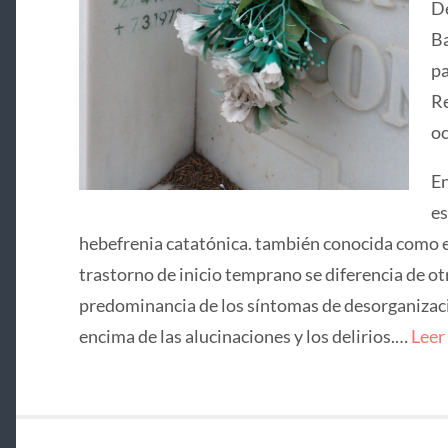
De
Ba
pa
Re
oc
En
es
hebefrenia catatónica. también conocida como e
trastorno de inicio temprano se diferencia de ot
predominancia de los síntomas de desorganizació
encima de las alucinaciones y los delirios.…
Leer