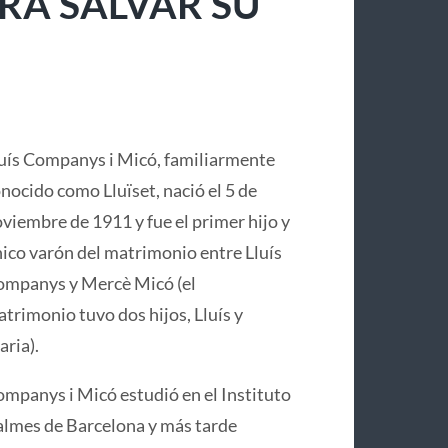
RA SALVAR SU
uís Companys i Micó, familiarmente
nocido como Lluïset, nació el 5 de
viembre de 1911 y fue el primer hijo y
ico varón del matrimonio entre Lluís
mpanys y Mercè Micó (el
trimonio tuvo dos hijos, Lluís y
ria).
mpanys i Micó estudió en el Instituto
lmes de Barcelona y más tarde