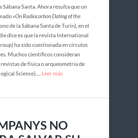
la Sábana Santa. Ahora resulta que un
mado «
On Radiocarbon Dating of the
no de la Sábana Santa de Turín), en el
ie dice es que la revista International
roup) ha sido cuestionada en círculos
res. Muchos científicos consideran
e revistas de física o arqueometría de
logical Science).…
Leer más
OMPANYS NO