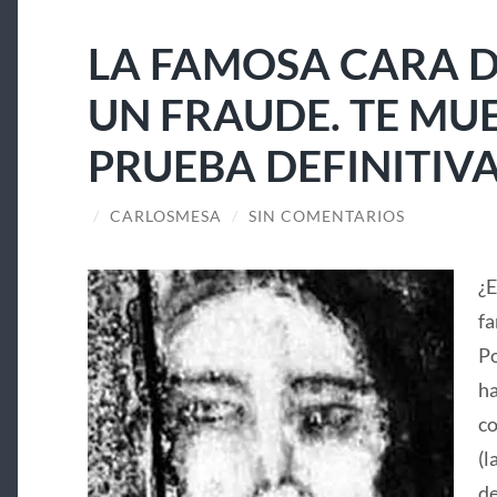
LA FAMOSA CARA D
UN FRAUDE. TE MU
PRUEBA DEFINITIV
/
CARLOSMESA
/
SIN COMENTARIOS
¿E
fa
Po
ha
co
(l
de