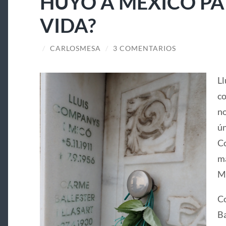
HUYÓ A MÉXICO PA
VIDA?
/
CARLOSMESA
/
3 COMENTARIOS
Ll
co
no
ún
Co
ma
Ma
Co
Ba