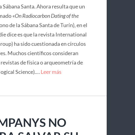
la Sábana Santa. Ahora resulta que un
mado «
On Radiocarbon Dating of the
no de la Sábana Santa de Turín), en el
ie dice es que la revista International
roup) ha sido cuestionada en círculos
res. Muchos científicos consideran
e revistas de física o arqueometría de
logical Science).…
Leer más
OMPANYS NO