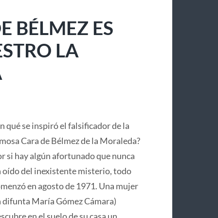
E BÉLMEZ ES
ESTRO LA
A
n qué se inspiró el falsificador de la
mosa Cara de Bélmez de la Moraleda?
r si hay algún afortunado que nunca
 oído del inexistente misterio, todo
menzó en agosto de 1971. Una mujer
a difunta María Gómez Cámara)
scubre en el suelo de su casa un