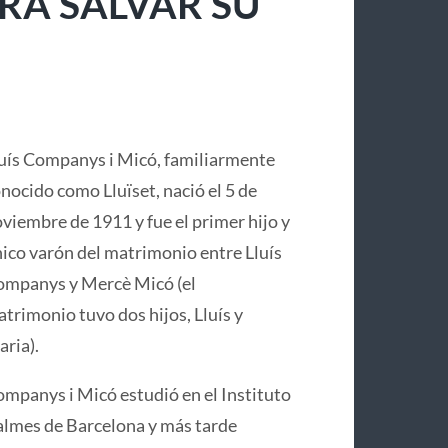
RA SALVAR SU
uís Companys i Micó, familiarmente
nocido como Lluïset, nació el 5 de
viembre de 1911 y fue el primer hijo y
ico varón del matrimonio entre Lluís
mpanys y Mercè Micó (el
trimonio tuvo dos hijos, Lluís y
ria).
mpanys i Micó estudió en el Instituto
lmes de Barcelona y más tarde