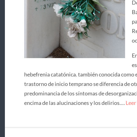
De
Ba
pa
Re
oc
En
es
hebefrenia catatónica. también conocida como e
trastorno de inicio temprano se diferencia de ot
predominancia de los síntomas de desorganizació
encima de las alucinaciones y los delirios.…
Leer