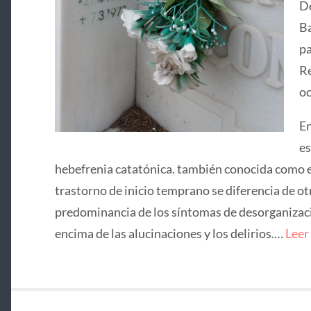
De
Ba
pa
Re
oc
En
es
hebefrenia catatónica. también conocida como e
trastorno de inicio temprano se diferencia de ot
predominancia de los síntomas de desorganizació
encima de las alucinaciones y los delirios.…
Leer