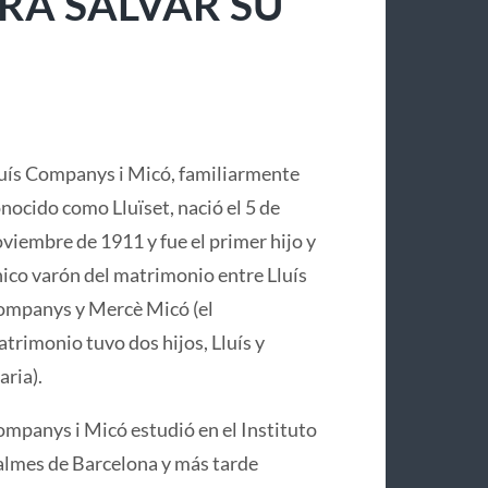
RA SALVAR SU
uís Companys i Micó, familiarmente
nocido como Lluïset, nació el 5 de
viembre de 1911 y fue el primer hijo y
ico varón del matrimonio entre Lluís
mpanys y Mercè Micó (el
trimonio tuvo dos hijos, Lluís y
ria).
mpanys i Micó estudió en el Instituto
lmes de Barcelona y más tarde