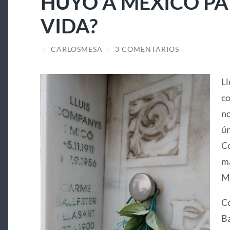
HUYÓ A MÉXICO PA
VIDA?
/
CARLOSMESA
/
3 COMENTARIOS
Ll
co
no
ún
Co
ma
Ma
Co
Ba