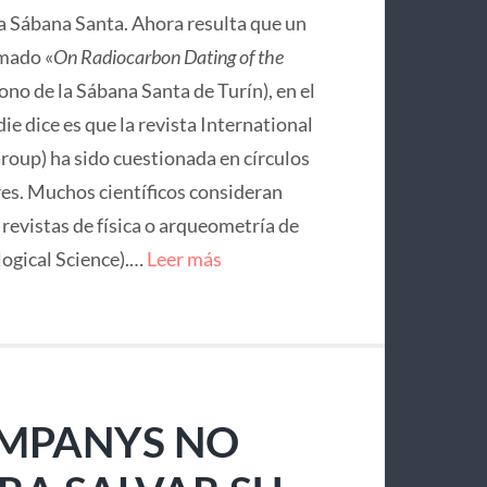
la Sábana Santa. Ahora resulta que un
mado «
On Radiocarbon Dating of the
no de la Sábana Santa de Turín), en el
ie dice es que la revista International
roup) ha sido cuestionada en círculos
res. Muchos científicos consideran
e revistas de física o arqueometría de
logical Science).…
Leer más
OMPANYS NO