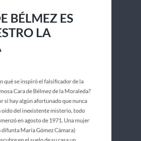
E BÉLMEZ ES
ESTRO LA
A
n qué se inspiró el falsificador de la
mosa Cara de Bélmez de la Moraleda?
r si hay algún afortunado que nunca
 oído del inexistente misterio, todo
menzó en agosto de 1971. Una mujer
a difunta María Gómez Cámara)
scubre en el suelo de su casa un