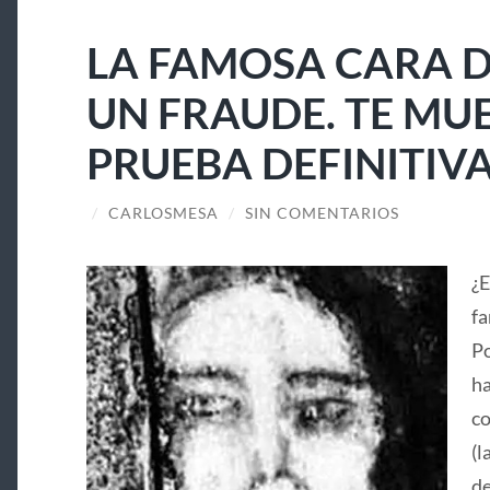
LA FAMOSA CARA D
UN FRAUDE. TE MU
PRUEBA DEFINITIV
/
CARLOSMESA
/
SIN COMENTARIOS
¿E
fa
Po
ha
co
(l
de