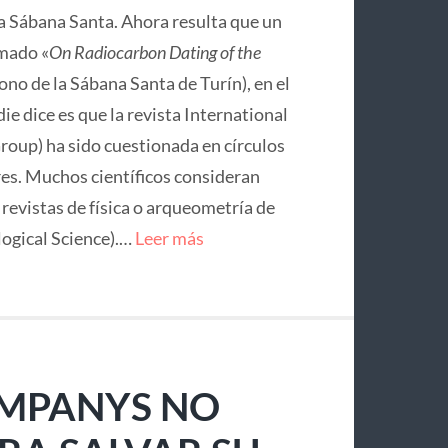
la Sábana Santa. Ahora resulta que un
mado «
On Radiocarbon Dating of the
no de la Sábana Santa de Turín), en el
ie dice es que la revista International
roup) ha sido cuestionada en círculos
res. Muchos científicos consideran
e revistas de física o arqueometría de
logical Science).…
Leer más
OMPANYS NO