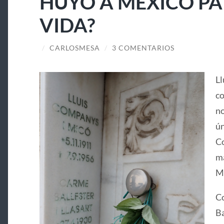
HUYÓ A MÉXICO PA
VIDA?
/
CARLOSMESA
/
3 COMENTARIOS
Ll
co
no
ún
Co
ma
Ma
Co
Ba