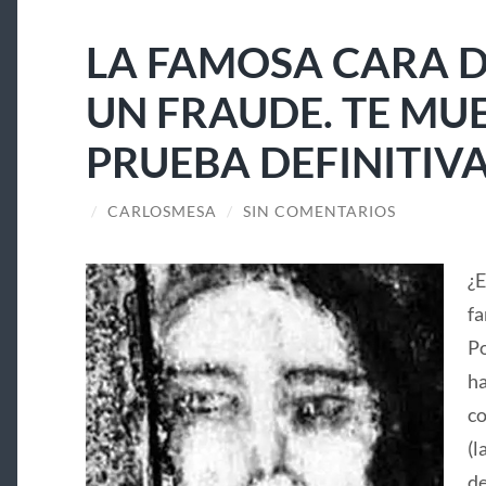
LA FAMOSA CARA D
UN FRAUDE. TE MU
PRUEBA DEFINITIV
/
CARLOSMESA
/
SIN COMENTARIOS
¿E
fa
Po
ha
co
(l
de