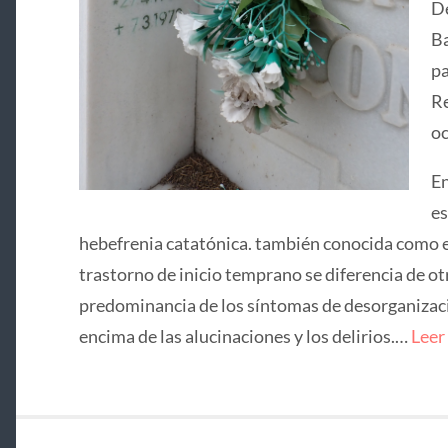
De
Ba
pa
Re
oc
En
es
hebefrenia catatónica. también conocida como e
trastorno de inicio temprano se diferencia de ot
predominancia de los síntomas de desorganizació
encima de las alucinaciones y los delirios.…
Leer