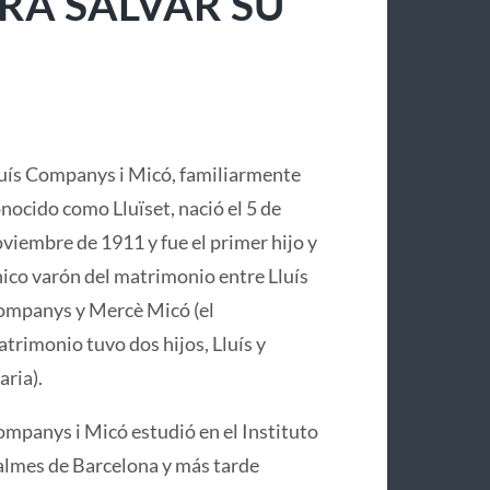
RA SALVAR SU
uís Companys i Micó, familiarmente
nocido como Lluïset, nació el 5 de
viembre de 1911 y fue el primer hijo y
ico varón del matrimonio entre Lluís
mpanys y Mercè Micó (el
trimonio tuvo dos hijos, Lluís y
ria).
mpanys i Micó estudió en el Instituto
lmes de Barcelona y más tarde