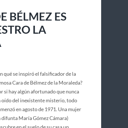
E BÉLMEZ ES
ESTRO LA
A
n qué se inspiró el falsificador de la
mosa Cara de Bélmez de la Moraleda?
r si hay algún afortunado que nunca
 oído del inexistente misterio, todo
menzó en agosto de 1971. Una mujer
a difunta María Gómez Cámara)
scubre en el suelo de su casa un