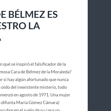
E BÉLMEZ ES
ESTRO LA
A
n qué se inspiró el falsificador de la
mosa Cara de Bélmez de la Moraleda?
r si hay algún afortunado que nunca
 oído del inexistente misterio, todo
menzó en agosto de 1971. Una mujer
a difunta María Gómez Cámara)
scubre en el suelo de su casa un