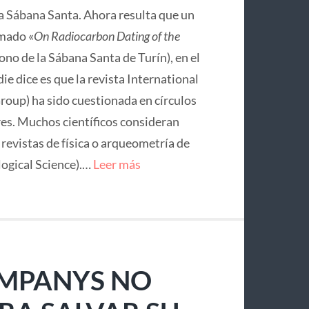
la Sábana Santa. Ahora resulta que un
mado «
On Radiocarbon Dating of the
no de la Sábana Santa de Turín), en el
ie dice es que la revista International
roup) ha sido cuestionada en círculos
res. Muchos científicos consideran
e revistas de física o arqueometría de
logical Science).…
Leer más
OMPANYS NO