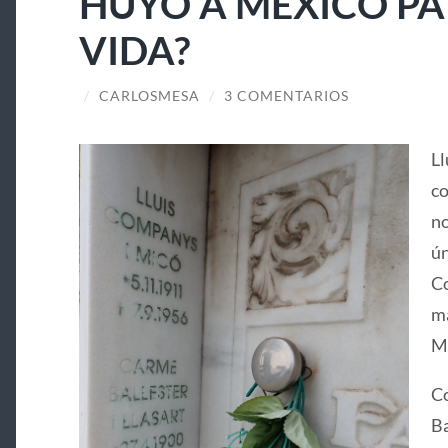
HUYÓ A MÉXICO PA
VIDA?
/
CARLOSMESA
/
3 COMENTARIOS
Ll
co
no
ún
Co
ma
Ma
Co
Ba