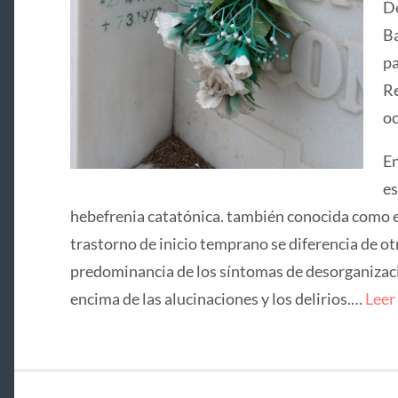
De
Ba
pa
Re
oc
En
es
hebefrenia catatónica. también conocida como e
trastorno de inicio temprano se diferencia de ot
predominancia de los síntomas de desorganizació
encima de las alucinaciones y los delirios.…
Leer