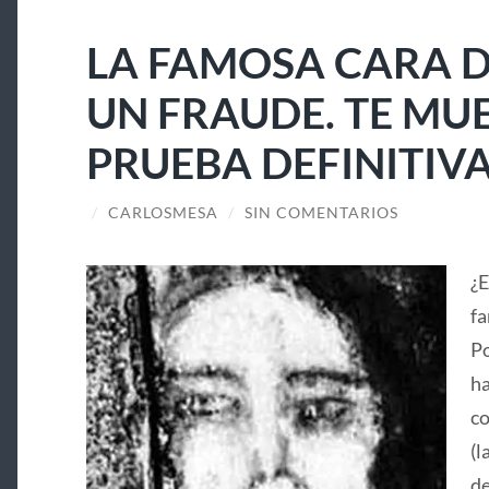
LA FAMOSA CARA D
UN FRAUDE. TE MU
PRUEBA DEFINITIV
/
CARLOSMESA
/
SIN COMENTARIOS
¿E
fa
Po
ha
co
(l
de