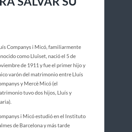
RA SALVAR SU
uís Companys i Micó, familiarmente
nocido como Lluïset, nació el 5 de
viembre de 1911 y fue el primer hijo y
ico varón del matrimonio entre Lluís
mpanys y Mercè Micó (el
trimonio tuvo dos hijos, Lluís y
ria).
mpanys i Micó estudió en el Instituto
lmes de Barcelona y más tarde