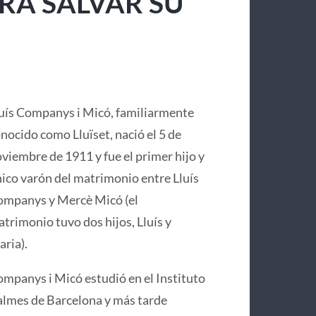
RA SALVAR SU
uís Companys i Micó, familiarmente
nocido como Lluïset, nació el 5 de
viembre de 1911 y fue el primer hijo y
ico varón del matrimonio entre Lluís
mpanys y Mercè Micó (el
trimonio tuvo dos hijos, Lluís y
ria).
mpanys i Micó estudió en el Instituto
lmes de Barcelona y más tarde