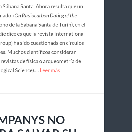
la Sábana Santa. Ahora resulta que un
mado «
On Radiocarbon Dating of the
no de la Sábana Santa de Turín), en el
ie dice es que la revista International
roup) ha sido cuestionada en círculos
res. Muchos científicos consideran
e revistas de física o arqueometría de
logical Science).…
Leer más
OMPANYS NO