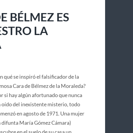
E BÉLMEZ ES
ESTRO LA
A
n qué se inspiró el falsificador de la
mosa Cara de Bélmez de la Moraleda?
r si hay algún afortunado que nunca
 oído del inexistente misterio, todo
menzó en agosto de 1971. Una mujer
a difunta María Gómez Cámara)
scubre en el suelo de su casa un