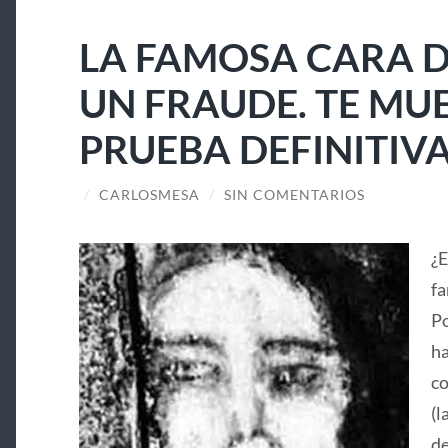
LA FAMOSA CARA D
UN FRAUDE. TE MU
PRUEBA DEFINITIV
/
CARLOSMESA
/
SIN COMENTARIOS
¿E
fa
Po
ha
co
(l
de