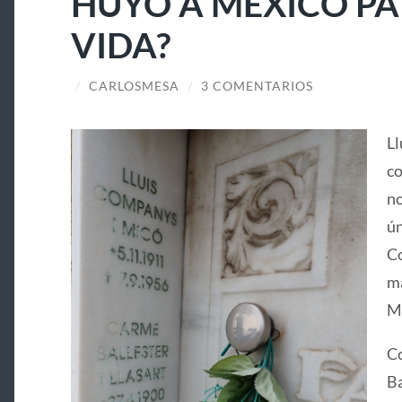
HUYÓ A MÉXICO PA
VIDA?
/
CARLOSMESA
/
3 COMENTARIOS
Ll
co
no
ún
Co
ma
Ma
Co
Ba