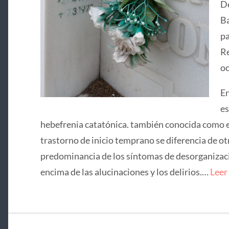
De
Ba
pa
Re
oc
En
es
hebefrenia catatónica. también conocida como e
trastorno de inicio temprano se diferencia de ot
predominancia de los síntomas de desorganizació
encima de las alucinaciones y los delirios.…
Leer