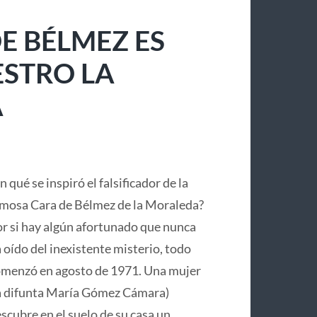
E BÉLMEZ ES
ESTRO LA
A
n qué se inspiró el falsificador de la
mosa Cara de Bélmez de la Moraleda?
r si hay algún afortunado que nunca
 oído del inexistente misterio, todo
menzó en agosto de 1971. Una mujer
a difunta María Gómez Cámara)
scubre en el suelo de su casa un