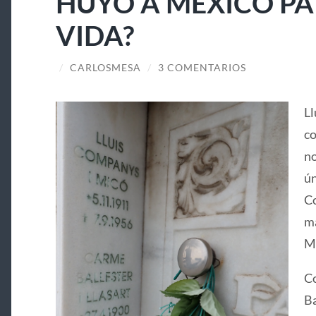
HUYÓ A MÉXICO PA
VIDA?
/
CARLOSMESA
/
3 COMENTARIOS
Ll
co
no
ún
Co
ma
Ma
Co
Ba