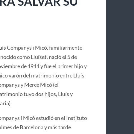
RA SALVAR SU
uís Companys i Micó, familiarmente
nocido como Lluïset, nació el 5 de
viembre de 1911 y fue el primer hijo y
ico varón del matrimonio entre Lluís
mpanys y Mercè Micó (el
trimonio tuvo dos hijos, Lluís y
ria).
mpanys i Micó estudió en el Instituto
lmes de Barcelona y más tarde