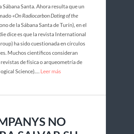
la Sábana Santa. Ahora resulta que un
mado «
On Radiocarbon Dating of the
no de la Sábana Santa de Turín), en el
ie dice es que la revista International
roup) ha sido cuestionada en círculos
res. Muchos científicos consideran
e revistas de física o arqueometría de
logical Science).…
Leer más
OMPANYS NO