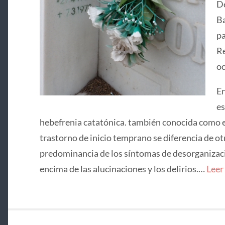
De
Ba
pa
Re
oc
En
es
hebefrenia catatónica. también conocida como e
trastorno de inicio temprano se diferencia de ot
predominancia de los síntomas de desorganizació
encima de las alucinaciones y los delirios.…
Leer