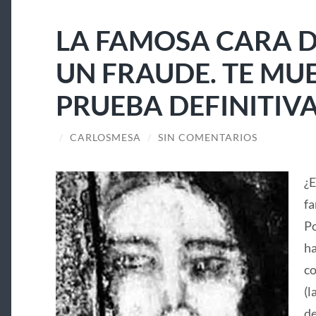
LA FAMOSA CARA D
UN FRAUDE. TE MU
PRUEBA DEFINITIV
/
CARLOSMESA
/
SIN COMENTARIOS
¿E
fa
Po
ha
co
(l
de