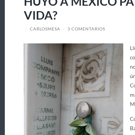
HUYÓ A MÉXICO PA
VIDA?
/
CARLOSMESA
/
3 COMENTARIOS
Ll
co
no
ún
Co
ma
Ma
Co
Ba