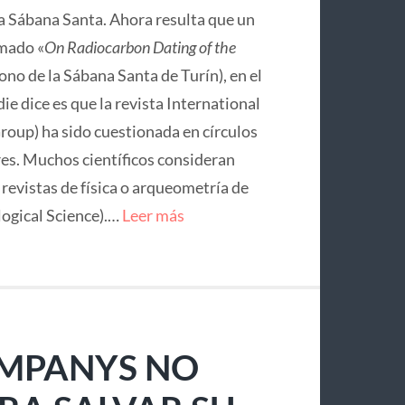
la Sábana Santa. Ahora resulta que un
mado «
On Radiocarbon Dating of the
no de la Sábana Santa de Turín), en el
ie dice es que la revista International
roup) ha sido cuestionada en círculos
res. Muchos científicos consideran
e revistas de física o arqueometría de
logical Science).…
Leer más
OMPANYS NO