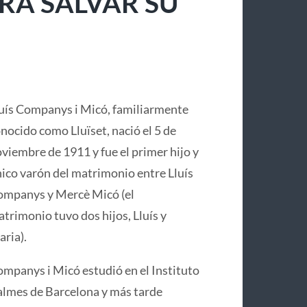
RA SALVAR SU
uís Companys i Micó, familiarmente
nocido como Lluïset, nació el 5 de
viembre de 1911 y fue el primer hijo y
ico varón del matrimonio entre Lluís
mpanys y Mercè Micó (el
trimonio tuvo dos hijos, Lluís y
ria).
mpanys i Micó estudió en el Instituto
lmes de Barcelona y más tarde