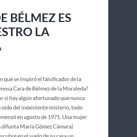
E BÉLMEZ ES
ESTRO LA
A
n qué se inspiró el falsificador de la
mosa Cara de Bélmez de la Moraleda?
r si hay algún afortunado que nunca
 oído del inexistente misterio, todo
menzó en agosto de 1971. Una mujer
a difunta María Gómez Cámara)
scubre en el suelo de su casa un