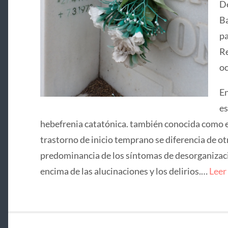
De
Ba
pa
Re
oc
En
es
hebefrenia catatónica. también conocida como e
trastorno de inicio temprano se diferencia de ot
predominancia de los síntomas de desorganizació
encima de las alucinaciones y los delirios.…
Leer