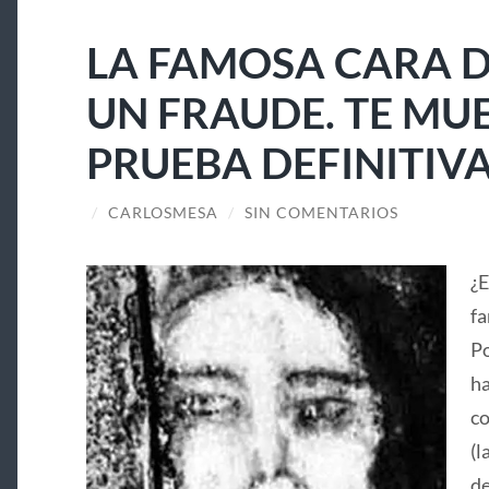
LA FAMOSA CARA D
UN FRAUDE. TE MU
PRUEBA DEFINITIV
/
CARLOSMESA
/
SIN COMENTARIOS
¿E
fa
Po
ha
co
(l
de