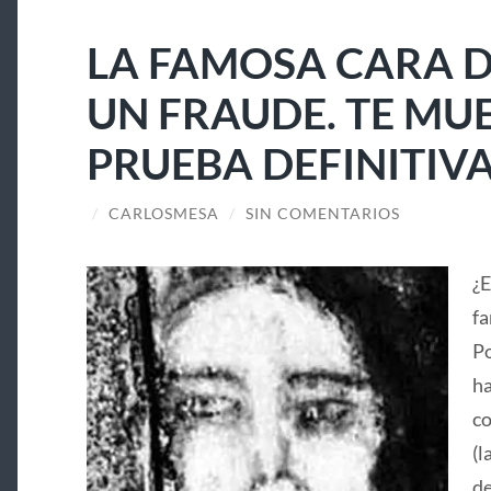
LA FAMOSA CARA D
UN FRAUDE. TE MU
PRUEBA DEFINITIV
/
CARLOSMESA
/
SIN COMENTARIOS
¿E
fa
Po
ha
co
(l
de