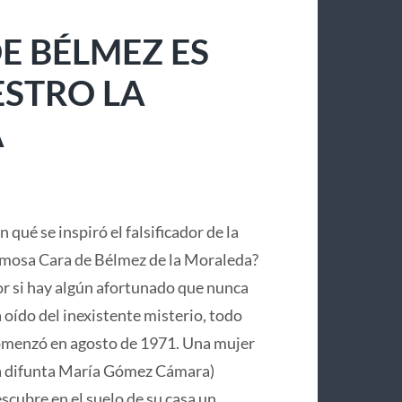
E BÉLMEZ ES
ESTRO LA
A
n qué se inspiró el falsificador de la
mosa Cara de Bélmez de la Moraleda?
r si hay algún afortunado que nunca
 oído del inexistente misterio, todo
menzó en agosto de 1971. Una mujer
a difunta María Gómez Cámara)
scubre en el suelo de su casa un