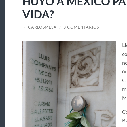
HUYÓ A MÉXICO PA
VIDA?
/
CARLOSMESA
/
3 COMENTARIOS
Ll
co
no
ún
Co
ma
Ma
Co
Ba