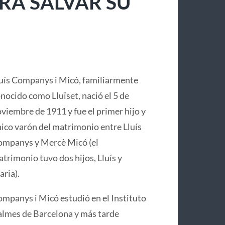
RA SALVAR SU
uís Companys i Micó, familiarmente
nocido como Lluïset, nació el 5 de
viembre de 1911 y fue el primer hijo y
ico varón del matrimonio entre Lluís
mpanys y Mercè Micó (el
trimonio tuvo dos hijos, Lluís y
ria).
mpanys i Micó estudió en el Instituto
lmes de Barcelona y más tarde