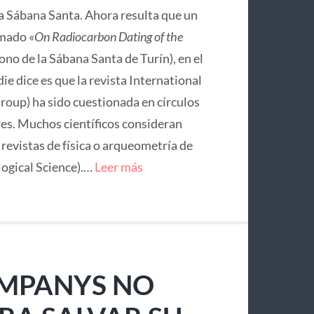
la Sábana Santa. Ahora resulta que un
mado «
On Radiocarbon Dating of the
no de la Sábana Santa de Turín), en el
ie dice es que la revista International
roup) ha sido cuestionada en círculos
res. Muchos científicos consideran
e revistas de física o arqueometría de
logical Science).…
Leer más
OMPANYS NO