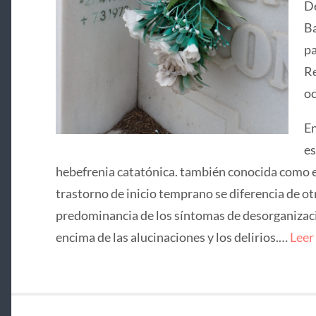
De
Ba
pa
Re
oc
En
es
hebefrenia catatónica. también conocida como e
trastorno de inicio temprano se diferencia de ot
predominancia de los síntomas de desorganizació
encima de las alucinaciones y los delirios.…
Leer