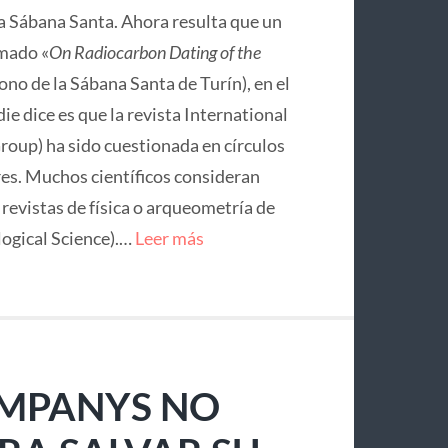
la Sábana Santa. Ahora resulta que un
mado «
On Radiocarbon Dating of the
no de la Sábana Santa de Turín), en el
ie dice es que la revista International
roup) ha sido cuestionada en círculos
res. Muchos científicos consideran
e revistas de física o arqueometría de
logical Science).…
Leer más
OMPANYS NO