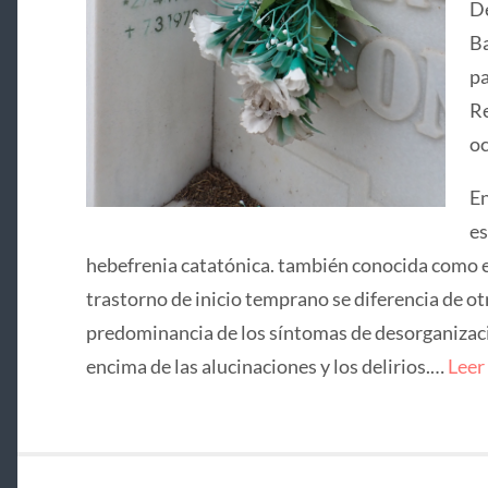
De
Ba
pa
Re
oc
En
es
hebefrenia catatónica. también conocida como e
trastorno de inicio temprano se diferencia de ot
predominancia de los síntomas de desorganizació
encima de las alucinaciones y los delirios.…
Leer