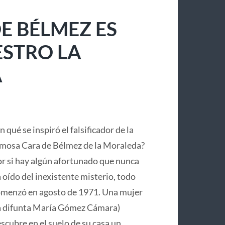
E BÉLMEZ ES
ESTRO LA
A
n qué se inspiró el falsificador de la
mosa Cara de Bélmez de la Moraleda?
r si hay algún afortunado que nunca
 oído del inexistente misterio, todo
menzó en agosto de 1971. Una mujer
a difunta María Gómez Cámara)
scubre en el suelo de su casa un