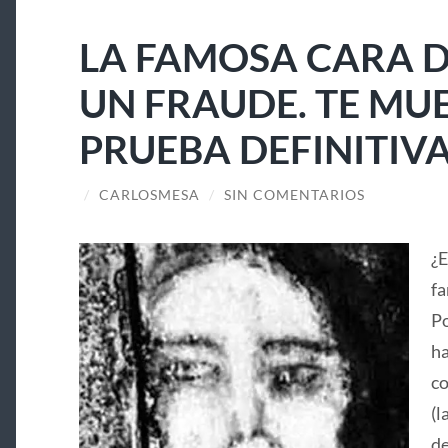
LA FAMOSA CARA D
UN FRAUDE. TE MU
PRUEBA DEFINITIV
/
CARLOSMESA
/
SIN COMENTARIOS
¿E
fa
Po
ha
co
(l
de