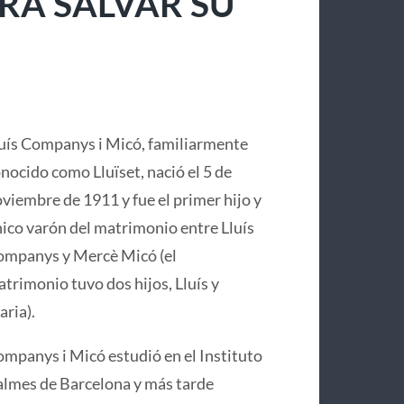
RA SALVAR SU
uís Companys i Micó, familiarmente
nocido como Lluïset, nació el 5 de
viembre de 1911 y fue el primer hijo y
ico varón del matrimonio entre Lluís
mpanys y Mercè Micó (el
trimonio tuvo dos hijos, Lluís y
ria).
mpanys i Micó estudió en el Instituto
lmes de Barcelona y más tarde