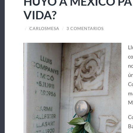
HUYÓ A MÉXICO PA
VIDA?
/
CARLOSMESA
/
3 COMENTARIOS
Ll
co
no
ún
Co
ma
Ma
Co
Ba