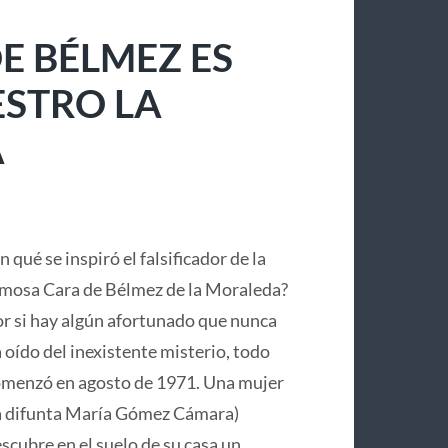
E BÉLMEZ ES
ESTRO LA
A
n qué se inspiró el falsificador de la
mosa Cara de Bélmez de la Moraleda?
r si hay algún afortunado que nunca
 oído del inexistente misterio, todo
menzó en agosto de 1971. Una mujer
a difunta María Gómez Cámara)
scubre en el suelo de su casa un