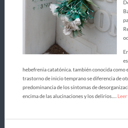
De
Ba
pa
Re
oc
En
es
hebefrenia catatónica. también conocida como e
trastorno de inicio temprano se diferencia de ot
predominancia de los síntomas de desorganizació
encima de las alucinaciones y los delirios.…
Leer