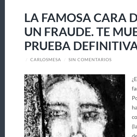
LA FAMOSA CARA D
UN FRAUDE. TE MU
PRUEBA DEFINITIV
/
CARLOSMESA
/
SIN COMENTARIOS
¿E
fa
Po
ha
co
(l
de