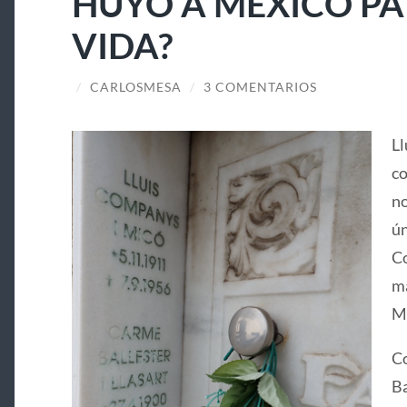
HUYÓ A MÉXICO PA
VIDA?
/
CARLOSMESA
/
3 COMENTARIOS
Ll
co
no
ún
Co
ma
Ma
Co
Ba