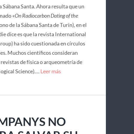
la Sábana Santa. Ahora resulta que un
mado «
On Radiocarbon Dating of the
no de la Sábana Santa de Turín), en el
ie dice es que la revista International
roup) ha sido cuestionada en círculos
res. Muchos científicos consideran
e revistas de física o arqueometría de
logical Science).…
Leer más
OMPANYS NO