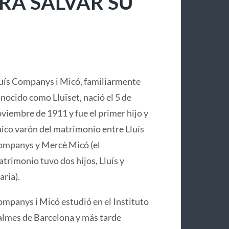
RA SALVAR SU
uís Companys i Micó, familiarmente
nocido como Lluïset, nació el 5 de
viembre de 1911 y fue el primer hijo y
ico varón del matrimonio entre Lluís
mpanys y Mercè Micó (el
trimonio tuvo dos hijos, Lluís y
ria).
mpanys i Micó estudió en el Instituto
lmes de Barcelona y más tarde