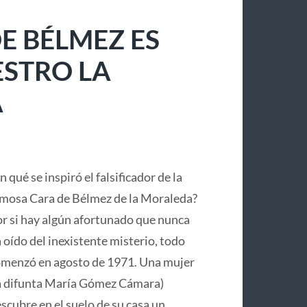
E BÉLMEZ ES
ESTRO LA
A
n qué se inspiró el falsificador de la
mosa Cara de Bélmez de la Moraleda?
r si hay algún afortunado que nunca
 oído del inexistente misterio, todo
menzó en agosto de 1971. Una mujer
a difunta María Gómez Cámara)
scubre en el suelo de su casa un