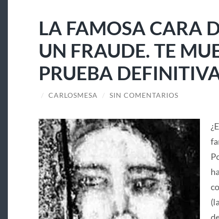
LA FAMOSA CARA D
UN FRAUDE. TE MU
PRUEBA DEFINITIV
/
CARLOSMESA
/
SIN COMENTARIOS
¿E
fa
Po
ha
co
(l
de