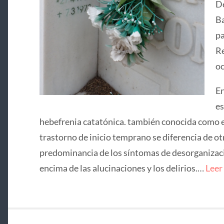
De
Ba
pa
Re
oc
En
es
hebefrenia catatónica. también conocida como e
trastorno de inicio temprano se diferencia de ot
predominancia de los síntomas de desorganizació
encima de las alucinaciones y los delirios.…
Leer