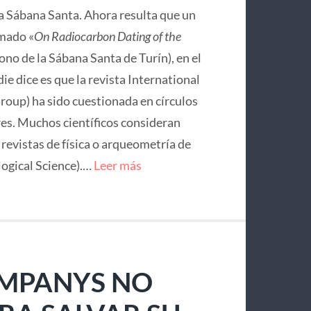
la Sábana Santa. Ahora resulta que un
mado «
On Radiocarbon Dating of the
no de la Sábana Santa de Turín), en el
ie dice es que la revista International
roup) ha sido cuestionada en círculos
res. Muchos científicos consideran
e revistas de física o arqueometría de
logical Science).…
Leer más
OMPANYS NO