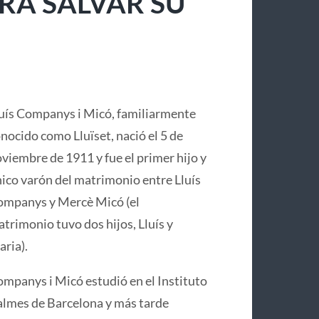
RA SALVAR SU
uís Companys i Micó, familiarmente
nocido como Lluïset, nació el 5 de
viembre de 1911 y fue el primer hijo y
ico varón del matrimonio entre Lluís
mpanys y Mercè Micó (el
trimonio tuvo dos hijos, Lluís y
ria).
mpanys i Micó estudió en el Instituto
lmes de Barcelona y más tarde