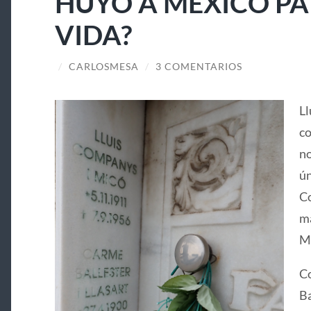
HUYÓ A MÉXICO PA
VIDA?
/
CARLOSMESA
/
3 COMENTARIOS
Ll
co
no
ún
Co
ma
Ma
Co
Ba