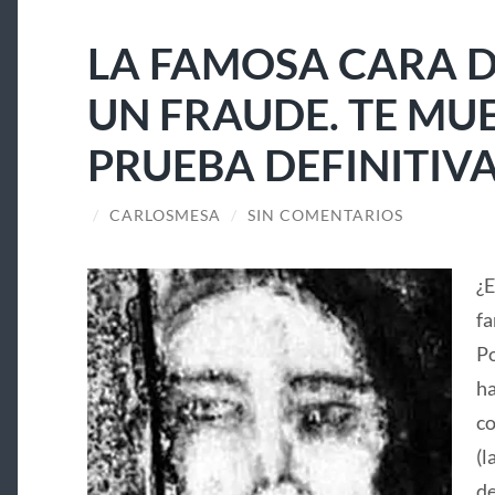
LA FAMOSA CARA D
UN FRAUDE. TE MU
PRUEBA DEFINITIV
/
CARLOSMESA
/
SIN COMENTARIOS
¿E
fa
Po
ha
co
(l
de