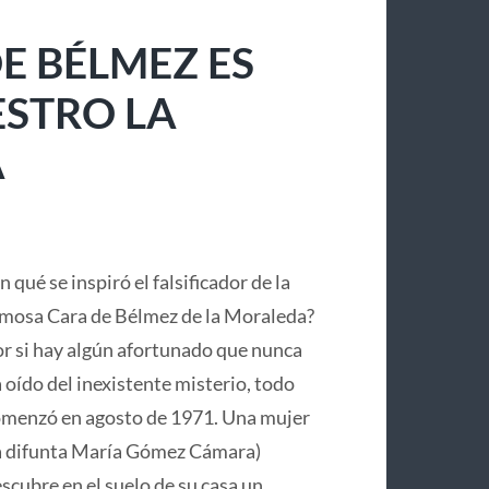
E BÉLMEZ ES
ESTRO LA
A
n qué se inspiró el falsificador de la
mosa Cara de Bélmez de la Moraleda?
r si hay algún afortunado que nunca
 oído del inexistente misterio, todo
menzó en agosto de 1971. Una mujer
a difunta María Gómez Cámara)
scubre en el suelo de su casa un