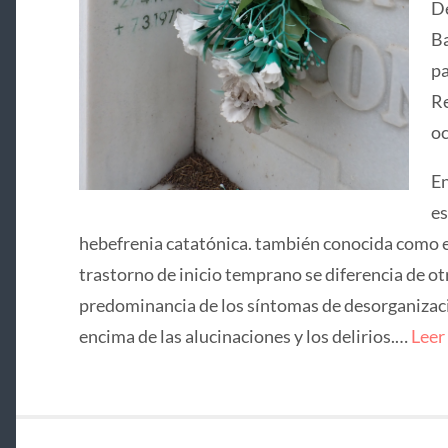
De
Ba
pa
Re
oc
En
es
hebefrenia catatónica. también conocida como e
trastorno de inicio temprano se diferencia de ot
predominancia de los síntomas de desorganizació
encima de las alucinaciones y los delirios.…
Leer