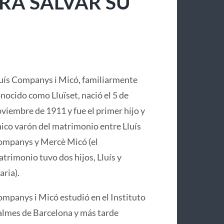
RA SALVAR SU
uís Companys i Micó, familiarmente
nocido como Lluïset, nació el 5 de
viembre de 1911 y fue el primer hijo y
ico varón del matrimonio entre Lluís
mpanys y Mercè Micó (el
trimonio tuvo dos hijos, Lluís y
ria).
mpanys i Micó estudió en el Instituto
lmes de Barcelona y más tarde