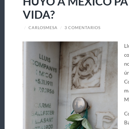
HUYÓ A MÉXICO PA
VIDA?
/
CARLOSMESA
/
3 COMENTARIOS
Ll
co
no
ún
Co
ma
Ma
Co
Ba