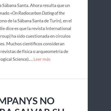
la Sábana Santa. Ahora resulta que un
mado «
On Radiocarbon Dating of the
no de la Sábana Santa de Turín), en el
ie dice es que la revista International
roup) ha sido cuestionada en círculos
res. Muchos científicos consideran
e revistas de física o arqueometría de
logical Science).…
Leer más
OMPANYS NO