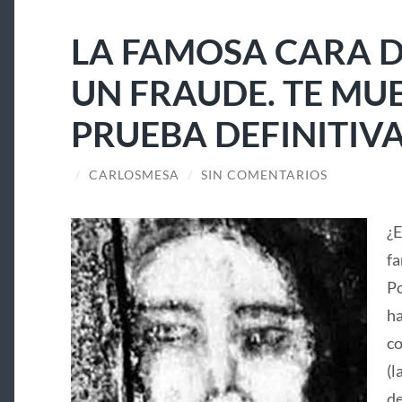
LA FAMOSA CARA D
UN FRAUDE. TE MU
PRUEBA DEFINITIV
/
CARLOSMESA
/
SIN COMENTARIOS
¿E
fa
Po
ha
co
(l
de