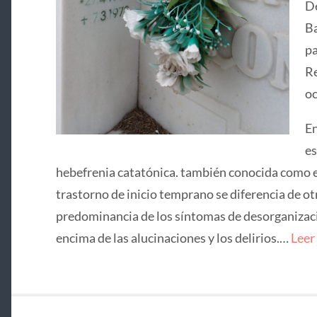
De
Ba
pa
Re
oc
En
es
hebefrenia catatónica. también conocida como e
trastorno de inicio temprano se diferencia de ot
predominancia de los síntomas de desorganizació
encima de las alucinaciones y los delirios.…
Leer