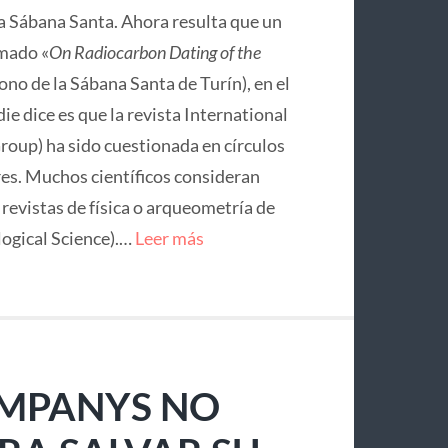
la Sábana Santa. Ahora resulta que un
mado «
On Radiocarbon Dating of the
no de la Sábana Santa de Turín), en el
ie dice es que la revista International
roup) ha sido cuestionada en círculos
res. Muchos científicos consideran
e revistas de física o arqueometría de
logical Science).…
Leer más
OMPANYS NO