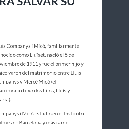
RA SALVAR SU
uís Companys i Micó, familiarmente
nocido como Lluïset, nació el 5 de
viembre de 1911 y fue el primer hijo y
ico varón del matrimonio entre Lluís
mpanys y Mercè Micó (el
trimonio tuvo dos hijos, Lluís y
ria).
mpanys i Micó estudió en el Instituto
lmes de Barcelona y más tarde