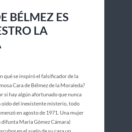
E BÉLMEZ ES
ESTRO LA
A
n qué se inspiró el falsificador de la
mosa Cara de Bélmez de la Moraleda?
r si hay algún afortunado que nunca
 oído del inexistente misterio, todo
menzó en agosto de 1971. Una mujer
a difunta María Gómez Cámara)
scubre en el suelo de su casa un