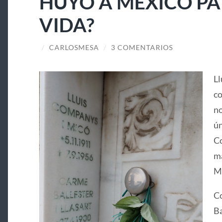
HUYÓ A MÉXICO PA
VIDA?
/
CARLOSMESA
/
3 COMENTARIOS
Ll
co
no
ún
Co
ma
Ma
Co
Ba