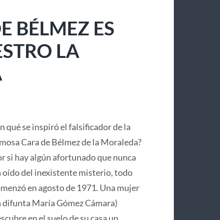
E BÉLMEZ ES
ESTRO LA
A
n qué se inspiró el falsificador de la
mosa Cara de Bélmez de la Moraleda?
r si hay algún afortunado que nunca
 oído del inexistente misterio, todo
menzó en agosto de 1971. Una mujer
a difunta María Gómez Cámara)
scubre en el suelo de su casa un