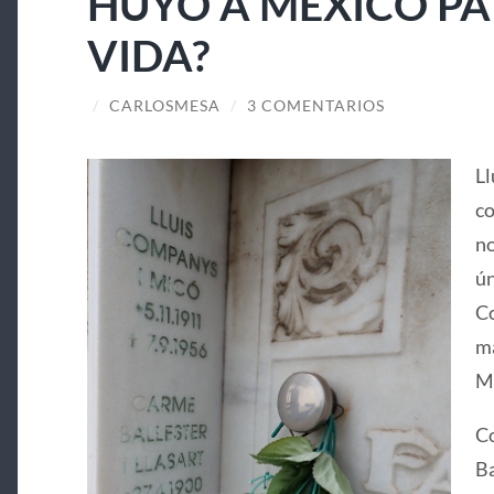
HUYÓ A MÉXICO PA
VIDA?
/
CARLOSMESA
/
3 COMENTARIOS
Ll
co
no
ún
Co
ma
Ma
Co
Ba