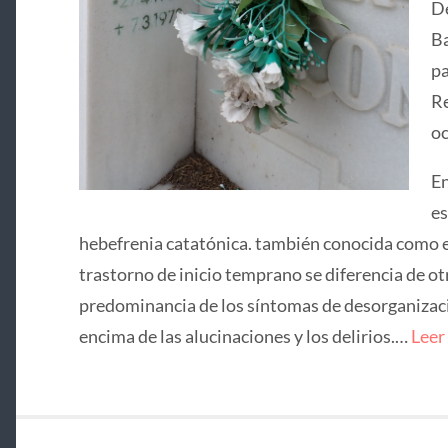
De
Ba
pa
Re
oc
En
es
hebefrenia catatónica. también conocida como e
trastorno de inicio temprano se diferencia de ot
predominancia de los síntomas de desorganizació
encima de las alucinaciones y los delirios.…
Leer