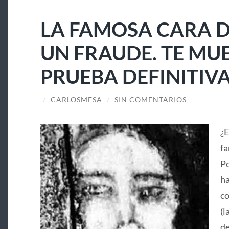
LA FAMOSA CARA D
UN FRAUDE. TE MU
PRUEBA DEFINITIV
/
CARLOSMESA
/
SIN COMENTARIOS
¿E
fa
Po
ha
co
(l
de