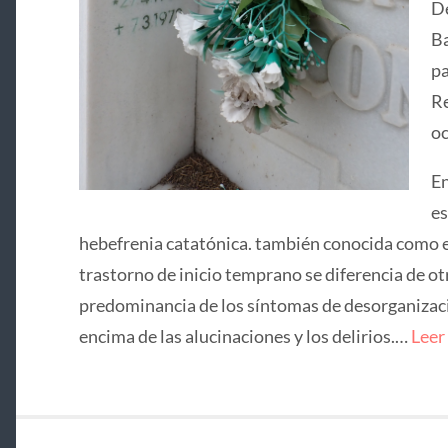
De
Ba
pa
Re
oc
En
es
hebefrenia catatónica. también conocida como e
trastorno de inicio temprano se diferencia de ot
predominancia de los síntomas de desorganizació
encima de las alucinaciones y los delirios.…
Leer