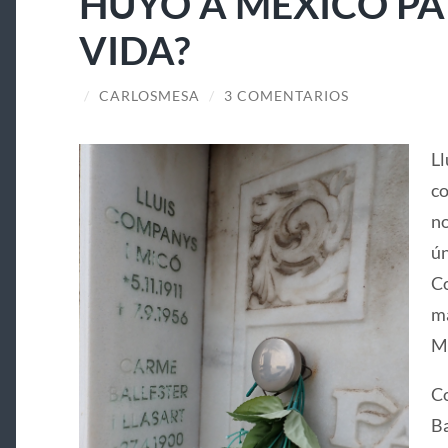
HUYÓ A MÉXICO PA
VIDA?
/
CARLOSMESA
/
3 COMENTARIOS
Ll
co
no
ún
Co
ma
Ma
Co
Ba