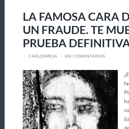
LA FAMOSA CARA D
UN FRAUDE. TE MU
PRUEBA DEFINITIV
/
CARLOSMESA
/
SIN COMENTARIOS
¿E
fa
Po
ha
co
(l
de