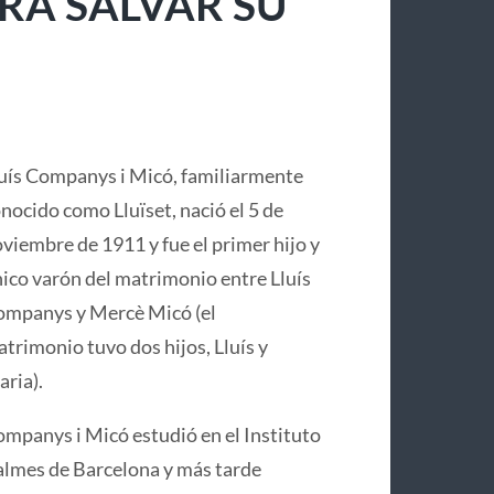
RA SALVAR SU
uís Companys i Micó, familiarmente
nocido como Lluïset, nació el 5 de
viembre de 1911 y fue el primer hijo y
ico varón del matrimonio entre Lluís
mpanys y Mercè Micó (el
trimonio tuvo dos hijos, Lluís y
ria).
mpanys i Micó estudió en el Instituto
lmes de Barcelona y más tarde