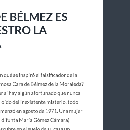
E BÉLMEZ ES
ESTRO LA
A
n qué se inspiró el falsificador de la
mosa Cara de Bélmez de la Moraleda?
r si hay algún afortunado que nunca
 oído del inexistente misterio, todo
menzó en agosto de 1971. Una mujer
a difunta María Gómez Cámara)
scubre en el suelo de su casa un