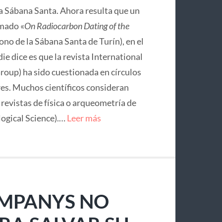
la Sábana Santa. Ahora resulta que un
mado «
On Radiocarbon Dating of the
no de la Sábana Santa de Turín), en el
ie dice es que la revista International
roup) ha sido cuestionada en círculos
res. Muchos científicos consideran
e revistas de física o arqueometría de
logical Science).…
Leer más
OMPANYS NO