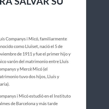
RA SALVAR SU
uís Companys i Micó, familiarmente
nocido como Lluïset, nació el 5 de
viembre de 1911 y fue el primer hijo y
ico varón del matrimonio entre Lluís
mpanys y Mercè Micó (el
trimonio tuvo dos hijos, Lluís y
ria).
mpanys i Micó estudió en el Instituto
lmes de Barcelona y más tarde