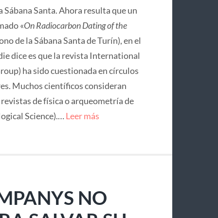
la Sábana Santa. Ahora resulta que un
mado «
On Radiocarbon Dating of the
no de la Sábana Santa de Turín), en el
ie dice es que la revista International
roup) ha sido cuestionada en círculos
res. Muchos científicos consideran
e revistas de física o arqueometría de
logical Science).…
Leer más
OMPANYS NO