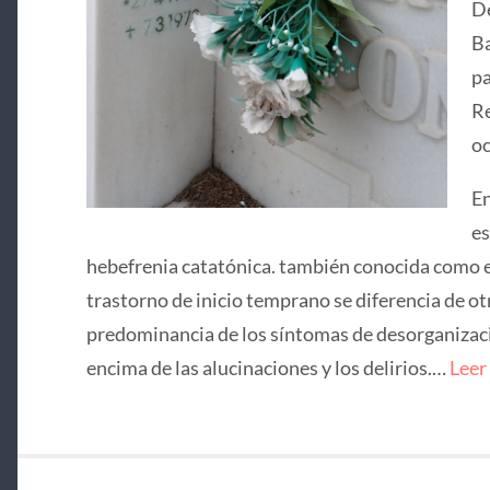
De
Ba
pa
Re
oc
En
es
hebefrenia catatónica. también conocida como e
trastorno de inicio temprano se diferencia de ot
predominancia de los síntomas de desorganizació
encima de las alucinaciones y los delirios.…
Leer