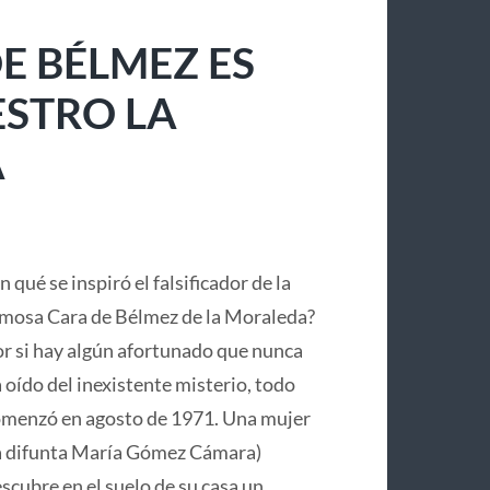
E BÉLMEZ ES
ESTRO LA
A
n qué se inspiró el falsificador de la
mosa Cara de Bélmez de la Moraleda?
r si hay algún afortunado que nunca
 oído del inexistente misterio, todo
menzó en agosto de 1971. Una mujer
a difunta María Gómez Cámara)
scubre en el suelo de su casa un