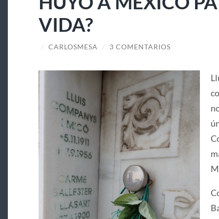
HUYÓ A MÉXICO PA
VIDA?
/
CARLOSMESA
/
3 COMENTARIOS
Ll
co
no
ún
Co
ma
Ma
Co
Ba