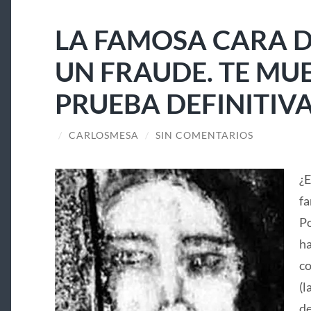
LA FAMOSA CARA D
UN FRAUDE. TE MU
PRUEBA DEFINITIV
/
CARLOSMESA
/
SIN COMENTARIOS
¿E
fa
Po
ha
co
(l
de